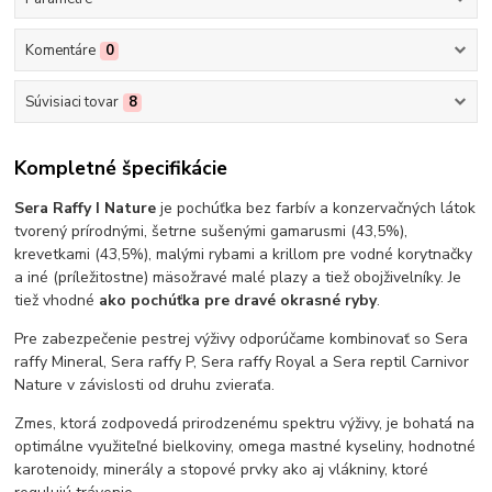
Komentáre
0
Súvisiaci tovar
8
Kompletné špecifikácie
Sera Raffy I Nature
je pochúťka bez farbív a konzervačných látok
tvorený prírodnými, šetrne sušenými gamarusmi (43,5%),
krevetkami (43,5%), malými rybami a krillom pre vodné korytnačky
a iné (príležitostne) mäsožravé malé plazy a tiež obojživelníky. Je
tiež vhodné
ako pochúťka pre dravé okrasné ryby
.
Pre zabezpečenie pestrej výživy odporúčame kombinovať so Sera
raffy Mineral, Sera raffy P, Sera raffy Royal a Sera reptil Carnivor
Nature v závislosti od druhu zvieraťa.
Zmes, ktorá zodpovedá prirodzenému spektru výživy, je bohatá na
optimálne využiteľné bielkoviny, omega mastné kyseliny, hodnotné
karotenoidy, minerály a stopové prvky ako aj vlákniny, ktoré