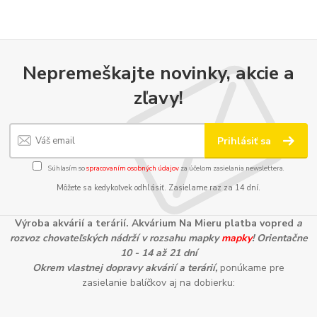
Nepremeškajte novinky, akcie a
zľavy!
Prihlásiť sa
Súhlasím so
spracovaním osobných údajov
za účelom zasielania newslettera.
Môžete sa kedykoľvek odhlásiť. Zasielame raz za 14 dní.
Výroba akvárií a terárií. Akvárium Na Mieru platba vopred
a
rozvoz chovateľských nádrží v rozsahu mapky
mapky
! Orientačne
10 - 14 až 21 dní
Okrem vlastnej dopravy akvárií a terárií,
ponúkame pre
zasielanie balíčkov aj na dobierku: