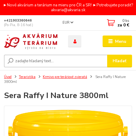
►Nové akvárium a terárium na mieru pre ČR a SR! ►Potrebujete poradiť?
akvaria@akvaria.sk
0
ks
+421903360646
EUR
za
0 €
(Po-Pia, 8-16 hod.)
Menu
Hľadať
Úvod
Teraristika
Krmivo pre teráriové zvieratá
Sera Raffy I Nature
3800ml
Sera Raffy I Nature 3800ml