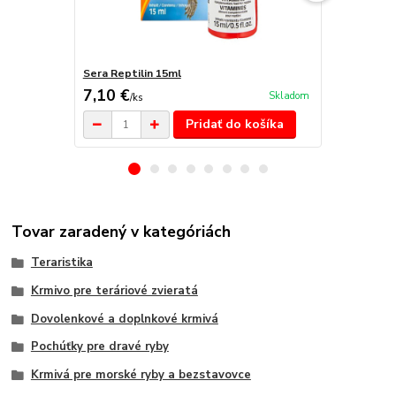
Sera Reptilin 15ml
Sera reptil 
7,10 €
27,90 €
Skladom
/
ks
/
k
Pridať do košíka
Tovar zaradený v kategóriách
Teraristika
Krmivo pre teráriové zvieratá
Dovolenkové a doplnkové krmivá
Pochúťky pre dravé ryby
Krmivá pre morské ryby a bezstavovce