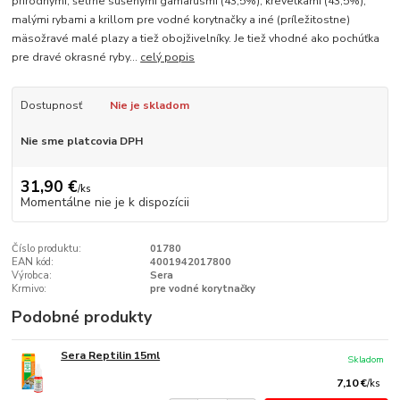
prírodnými, šetrne sušenými gamarusmi (43,5%), krevetkami (43,5%),
malými rybami a krillom pre vodné korytnačky a iné (príležitostne)
mäsožravé malé plazy a tiež obojživelníky. Je tiež vhodné ako pochúťka
pre dravé okrasné ryby...
celý popis
Dostupnosť
Nie je skladom
Nie sme platcovia DPH
31,90 €
/
ks
Momentálne nie je k dispozícii
Číslo produktu:
01780
EAN kód:
4001942017800
Výrobca:
Sera
Krmivo:
pre vodné korytnačky
Podobné produkty
Sera Reptilin 15ml
Skladom
7,10 €
/
ks