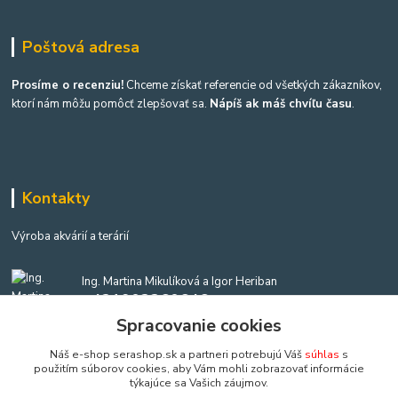
Poštová adresa
Prosíme o recenziu!
Chceme získať referencie od všetkých zákazníkov,
ktorí nám môžu pomôcť zlepšovať sa.
Nápíš ak máš chvíľu času
.
Kontakty
Výroba akvárií a terárií
Ing. Martina Mikulíková a Igor Heriban
+421903360646
(Po-Pia, 8-16 hod.)
Spracovanie cookies
Náš e-shop serashop.sk a partneri potrebujú Váš
súhlas
s
akvaria@akvaria.sk
použitím súborov cookies, aby Vám mohli zobrazovať informácie
týkajúce sa Vašich záujmov.