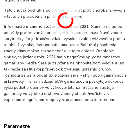
regulujú trávenie.
Táto chutná pochúťka podporuje odolnosť proti chorobám, vývoj a
vitalitu pri pravidelnom pridávaní ku krmivu.
Informácie o zmene zloženia na konci 2021:
Gammarus pulex
bol vždy preferovaným prírodným krmivom pre mäsožravé vodné
korytnačky. To je tradične vďaka vysokej kvalite výživového profilu
a taktiež vysokej dostupnosti gamarusov. Bohužiaľ pôsobenie
zmeny klímy možno zaznamenať aj v tejto oblasti. Oteplenie
sibírskych jazier v roku 2021 malo negatívny vplyv na množstvo
gamarusov. Keďže Sera je založená na obnoviteľnom výlove a len
tak môže zaistiť svoj príspevok k trvalému udržaniu druhov,
rozhodla sa Sera pridať do zloženia sera Raffy I popri gamarusoch
aj krevetky. Tie nahrádzajú 50% gamarusov a poskytujú dokonca
vyšší podiel proteínov vo výživovej bilanzii. Súčasne zaisťujú
gamarusy vo výrobku druhovo vhodný obsah živočíchov s
vápnikom, magnéziom, stopovými prvkami a beta karoténom.
Parametre