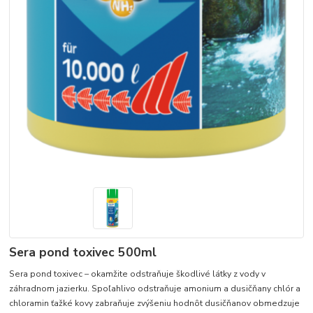
Sera pond toxivec 500ml
Sera pond toxivec – okamžite odstraňuje škodlivé látky z vody v
záhradnom jazierku. Spoľahlivo odstraňuje amonium a dusičňany chlór a
chloramin ťažké kovy zabraňuje zvýšeniu hodnôt dusičňanov obmedzuje