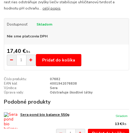
rast rias odstráňuje zvyšky liečiv stabilizuje uhličitanovú tvrdosť a
hodnotu pH ochraňu...
celý popis
Dostupnosť
Skladom
Nie sme platcovia DPH
17,40 €
/
ks
Pridať do košíka
Číslo produktu:
07682
EAN kód:
4001942076838
Výrobca:
Sera
Úprava vody:
Odstraňuje škodlivé látky
Podobné produkty
Sera pond bio balance 550g
Skladom
13 €
/
ks