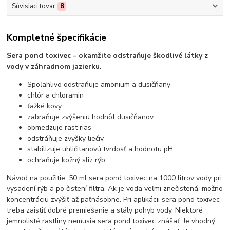
Súvisiaci tovar
8
Kompletné špecifikácie
Sera pond toxivec – okamžite odstraňuje škodlivé látky z
vody v záhradnom jazierku.
Spoľahlivo odstraňuje amonium a dusičňany
chlór a chloramin
ťažké kovy
zabraňuje zvýšeniu hodnôt dusičňanov
obmedzuje rast rias
odstráňuje zvyšky liečiv
stabilizuje uhličitanovú tvrdosť a hodnotu pH
ochraňuje kožný sliz rýb.
Návod na použitie: 50 ml sera pond toxivec na 1000 litrov vody pri
vysadení rýb a po čistení filtra. Ak je voda veľmi znečistená, možno
koncentráciu zvýšiť až päťnásobne. Pri aplikácii sera pond toxivec
treba zaistiť dobré premiešanie a stály pohyb vody. Niektoré
jemnolisté rastliny nemusia sera pond toxivec znášať. Je vhodný