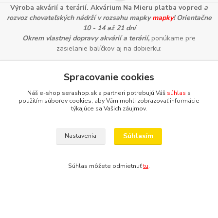
Výroba akvárií a terárií. Akvárium Na Mieru platba vopred
a
rozvoz chovateľských nádrží v rozsahu mapky
mapky
! Orientačne
10 - 14 až 21 dní
Okrem vlastnej dopravy akvárií a terárií,
ponúkame pre
zasielanie balíčkov aj na dobierku:
Spracovanie cookies
Náš e-shop serashop.sk a partneri potrebujú Váš
súhlas
s
použitím súborov cookies, aby Vám mohli zobrazovať informácie
Informácie pre zákazníkov
týkajúce sa Vašich záujmov.
Ako nakupovať
Obchodné podmienky
Súhlasím
Nastavenia
Zostante v kontakte
Platobná brána
www.facebook.com/
Súhlas môžete odmietnuť
tu
.
www.instagram.com/
Aktuálne diane môžete sledovať aj prostredníctvom nášho
facebooku a na instagrame: