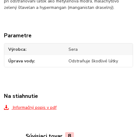
pri odstraňovaní látok ako metylénová modrá, malachytovo
zelený šťavelan a hypermangan (manganistan draselný).
Parametre
Výrobca
Sera
Úprava vody
Odstraňuje škodlivé látky
Na stiahnutie
Informačný popis v pdf
Súvisiaci tovar
8