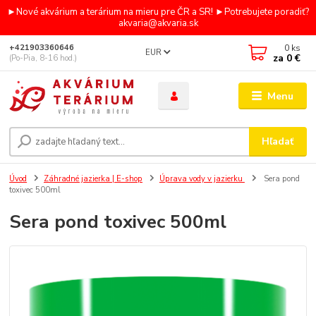
►Nové akvárium a terárium na mieru pre ČR a SR! ►Potrebujete poradiť?
akvaria@akvaria.sk
0
ks
+421903360646
EUR
za
0 €
(Po-Pia, 8-16 hod.)
Menu
Hľadať
Úvod
Záhradné jazierka | E-shop
Úprava vody v jazierku
Sera pond
toxivec 500ml
Sera pond toxivec 500ml