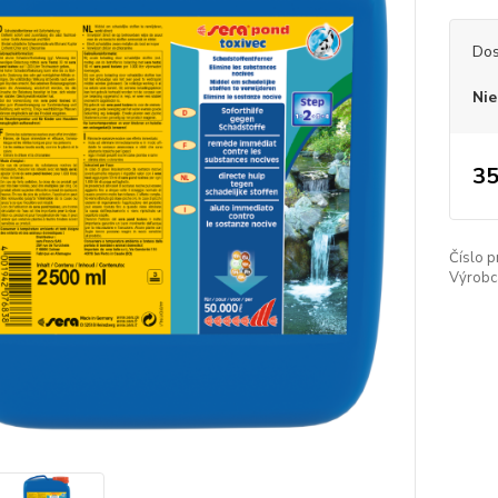
Dos
Nie
35
Číslo p
Výrobc