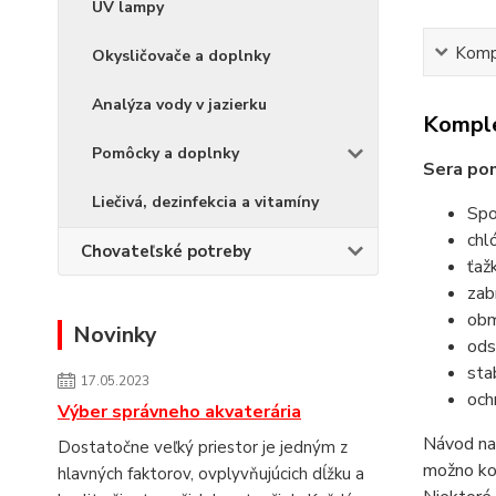
UV lampy
Kompl
Okysličovače a doplnky
Analýza vody v jazierku
Komple
Pomôcky a doplnky
Sera pon
Liečivá, dezinfekcia a vitamíny
Spo
chl
Chovateľské potreby
ťaž
zab
obm
Novinky
ods
sta
17.05.2023
och
Výber správneho akvaterária
Návod na 
Dostatočne veľký priestor je jedným z
možno kon
hlavných faktorov, ovplyvňujúcich dĺžku a