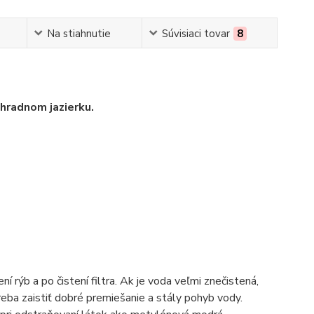
Na stiahnutie
Súvisiaci tovar
8
áhradnom jazierku.
 rýb a po čistení filtra. Ak je voda veľmi znečistená,
reba zaistiť dobré premiešanie a stály pohyb vody.