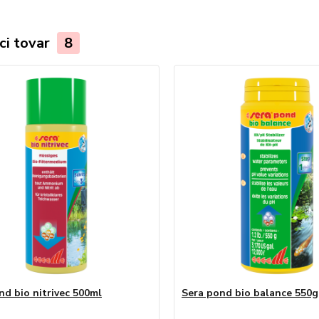
ci tovar
8
nd bio nitrivec 500ml
Sera pond bio balance 550g