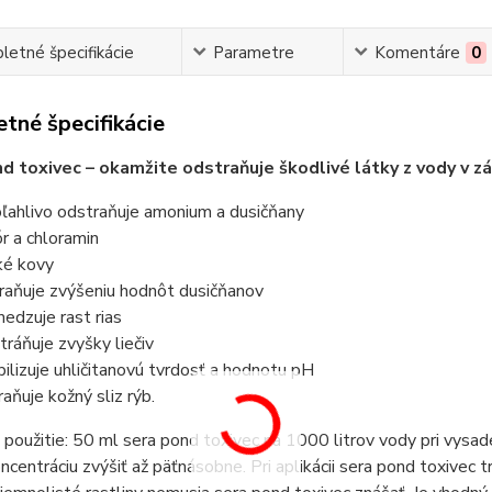
etné špecifikácie
Parametre
Komentáre
0
tné špecifikácie
d toxivec – okamžite odstraňuje škodlivé látky z vody v z
ľahlivo odstraňuje amonium a dusičňany
ór a chloramin
ké kovy
raňuje zvýšeniu hodnôt dusičňanov
edzuje rast rias
tráňuje zvyšky liečiv
bilizuje uhličitanovú tvrdosť a hodnotu pH
raňuje kožný sliz rýb.
použitie: 50 ml sera pond toxivec na 1000 litrov vody pri vysadení
centráciu zvýšiť až päťnásobne. Pri aplikácii sera pond toxivec t