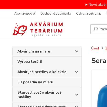
►Nové akvári
Ako nakupovať
Obchodné podmienky
Ochrana súkromia
Úvod
Z
Akvárium na mieru
Sera
Výroba terárií
Akvárijné rastliny a kolekcie
3D pozadia na mieru
Starostlivosť o akváriové
rastliny