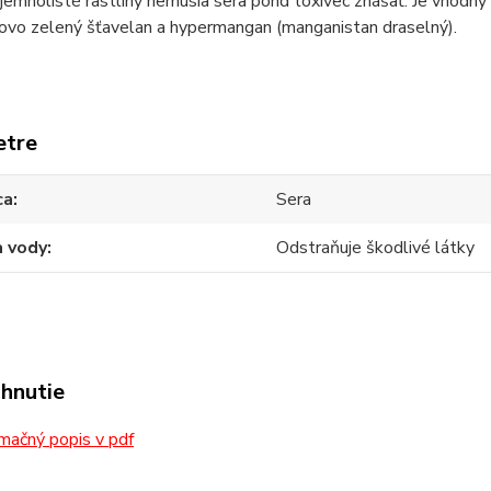
jemnolisté rastliny nemusia sera pond toxivec znášať. Je vhodný
ovo zelený šťavelan a hypermangan (manganistan draselný).
etre
ca
Sera
a vody
Odstraňuje škodlivé látky
ahnutie
mačný popis v pdf