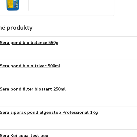
é produkty
Sera pond bio balance 550g
Sera pond bio nitrivec 500ml
Sera pond filter biostart 250ml
Sera siporax pond algenstop Professional 1Kg
Sera Koi aqua-test box