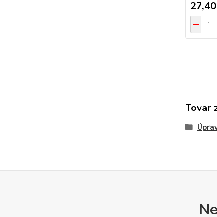
27,40
Tovar 
Úprav
Ne