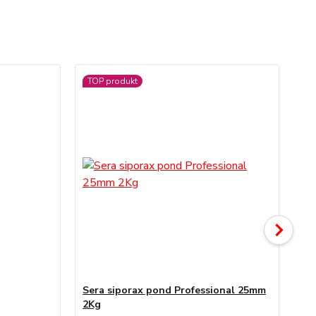
TOP produkt
Sera siporax pond Professional 25mm
Se
2Kg
Pr