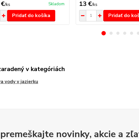
 €
13 €
Skladom
/
ks
/
ks
Pridať do košíka
Pridať do ko
zaradený v kategóriách
a vody v jazierku
premeškajte novinky, akcie a zľa