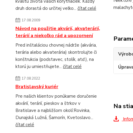
Niektoré 
kvalitu života vašich korytnačiek. Každý
malachyt
druh dorastá do určitej veľko...
čítať celé
17.08.2009
Návod na použitie akvárií, akvaterárií,
terárií a niekoľko rád a upozornení
Param
Pred inštaláciou chovnej nádrže (akvária,
terária alebo akvaterária) skontrolujte či
Výrob
konštrukcia (podstavec, stolík, atď.), na
ktorú ju umiestňujete...
čítať celé
Úprav
17.08.2022
Bratislavský kuriér
Pre našich klientov ponúkame doručenie
akvárií, terárií, pieskov a štrkov v
Na sti
Bratislave a najbližšom okolí:Rovinka,
Dunajská Lužná, Šamorín, Kvetoslavo...
Infor
čítať celé