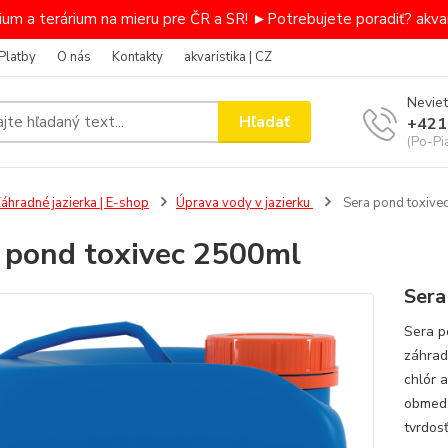
um a terárium na mieru pre ČR a SR! ►Potrebujete poradiť? akvar
Platby
O nás
Kontakty
akvaristika | CZ
Neviet
Hľadať
+421
(Po-Pi
áhradné jazierka | E-shop
Úprava vody v jazierku
Sera pond toxive
 pond toxivec 2500ml
Sera
Sera p
záhrad
chlór 
obmedzu
tvrdos