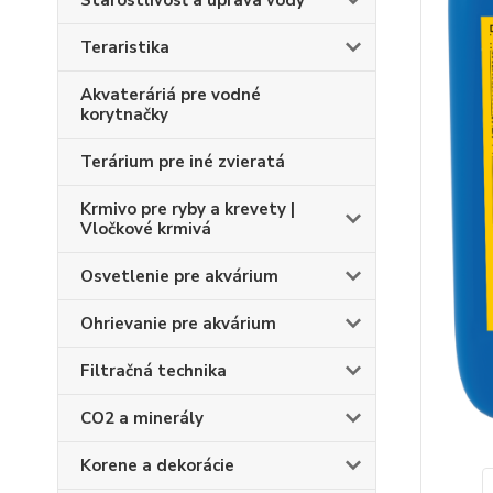
Starostlivosť a úprava vody
Teraristika
Akvateráriá pre vodné
korytnačky
Terárium pre iné zvieratá
Krmivo pre ryby a krevety |
Vločkové krmivá
Osvetlenie pre akvárium
Ohrievanie pre akvárium
Filtračná technika
CO2 a minerály
Korene a dekorácie