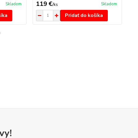
119 €
58
Skladom
Skladom
/
ks
šíka
Pridať do košíka
vy!