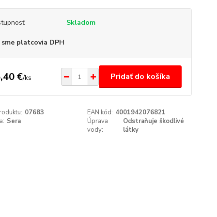
tupnosť
Skladom
 sme platcovia DPH
,40 €
Pridať do košíka
/
ks
roduktu:
07683
EAN kód:
4001942076821
a:
Sera
Úprava
Odstraňuje škodlivé
vody:
látky