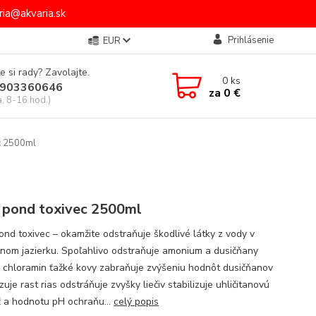
ia@akvaria.sk
Prihlásenie
EUR
e si rady? Zavolajte.
0
ks
903360646
za
0 €
a, 8-16 hod.)
c 2500ml
 pond toxivec 2500ml
ond toxivec – okamžite odstraňuje škodlivé látky z vody v
nom jazierku. Spoľahlivo odstraňuje amonium a dusičňany
a chloramin ťažké kovy zabraňuje zvýšeniu hodnôt dusičňanov
je rast rias odstráňuje zvyšky liečiv stabilizuje uhličitanovú
ť a hodnotu pH ochraňu...
celý popis