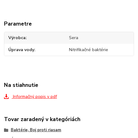
Parametre
Výrobca
Sera
Úprava vody
Nitrifikačné baktérie
Na stiahnutie
Informačný popis v pdf
Tovar zaradený v kategóriách
Baktérie, Boj proti riasam