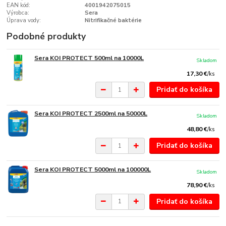
EAN kód:
4001942075015
Výrobca:
Sera
Úprava vody:
Nitrifikačné baktérie
Podobné produkty
Sera KOI PROTECT 500ml na 10000L
Skladom
17,30 €
/
ks
Pridať do košíka
Sera KOI PROTECT 2500ml na 50000L
Skladom
48,80 €
/
ks
Pridať do košíka
Sera KOI PROTECT 5000ml na 100000L
Skladom
78,90 €
/
ks
Pridať do košíka