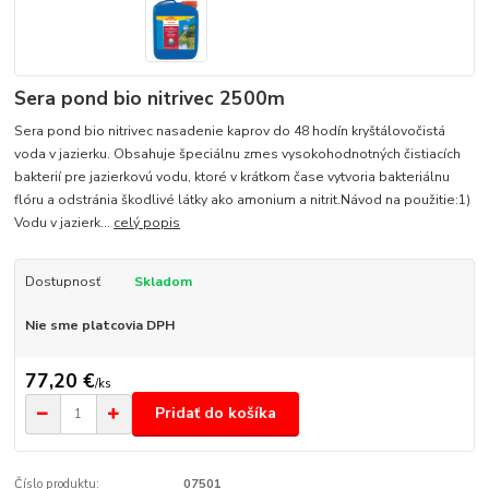
Sera pond bio nitrivec 2500m
Sera pond bio nitrivec nasadenie kaprov do 48 hodín kryštálovočistá
voda v jazierku. Obsahuje špeciálnu zmes vysokohodnotných čistiacích
bakterií pre jazierkovú vodu, ktoré v krátkom čase vytvoria bakteriálnu
flóru a odstránia škodlivé látky ako amonium a nitrit.Návod na použitie:1)
Vodu v jazierk...
celý popis
Dostupnosť
Skladom
Nie sme platcovia DPH
77,20 €
/
ks
Pridať do košíka
Číslo produktu:
07501