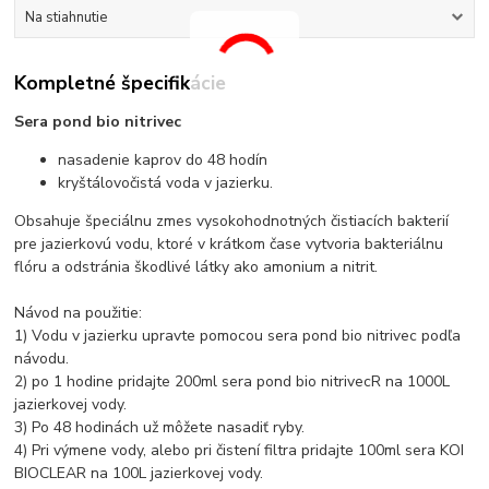
Na stiahnutie
Kompletné špecifikácie
Sera pond bio nitrivec
nasadenie kaprov do 48 hodín
kryštálovočistá voda v jazierku.
Obsahuje špeciálnu zmes vysokohodnotných čistiacích bakterií
pre jazierkovú vodu, ktoré v krátkom čase vytvoria bakteriálnu
flóru a odstránia škodlivé látky ako amonium a nitrit.
Návod na použitie:
1) Vodu v jazierku upravte pomocou sera pond bio nitrivec podľa
návodu.
2) po 1 hodine pridajte 200ml sera pond bio nitrivecR na 1000L
jazierkovej vody.
3) Po 48 hodinách už môžete nasadiť ryby.
4) Pri výmene vody, alebo pri čistení filtra pridajte 100ml sera KOI
BIOCLEAR na 100L jazierkovej vody.