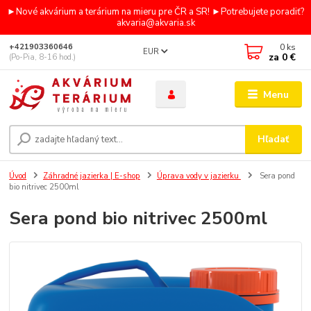
►Nové akvárium a terárium na mieru pre ČR a SR! ►Potrebujete poradiť?
akvaria@akvaria.sk
0
ks
+421903360646
EUR
za
0 €
(Po-Pia, 8-16 hod.)
Menu
Hľadať
Úvod
Záhradné jazierka | E-shop
Úprava vody v jazierku
Sera pond
bio nitrivec 2500ml
Sera pond bio nitrivec 2500ml