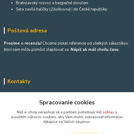
Bratislavský rozvoz a bezpečné doručeni
Sera zasílá balíčky (
Zásilkovna
) i do České republiky
Poštová adresa
Prosíme o recenziu!
Chceme získať referencie od všetkých zákazníkov,
ktorí nám môžu pomôcť zlepšovať sa.
Nápíš ak máš chvíľu času
.
Kontakty
Výroba akvárií a terárií
Spracovanie cookies
Ing. Martina Mikulíková a Igor Heriban
Náš e-shop serashop.sk a partneri potrebujú Váš
súhlas
s
+421903360646
použitím súborov cookies, aby Vám mohli zobrazovať informácie
týkajúce sa Vašich záujmov.
(Po-Pia, 8-16 hod.)