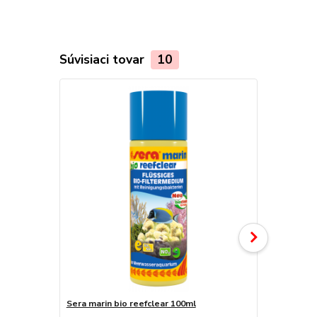
Súvisiaci tovar
10
TOP produkt
Sera marin bio reefclear 100ml
Sera marin b