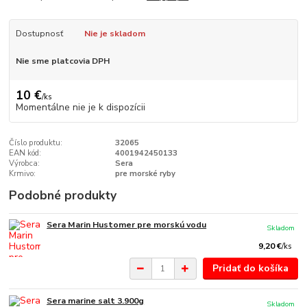
Dostupnosť
Nie je skladom
Nie sme platcovia DPH
10 €
/
ks
Momentálne nie je k dispozícii
Číslo produktu:
32065
EAN kód:
4001942450133
Výrobca:
Sera
Krmivo:
pre morské ryby
Podobné produkty
Sera Marin Hustomer pre morskú vodu
Skladom
9,20 €
/
ks
Pridať do košíka
Sera marine salt 3.900g
Skladom