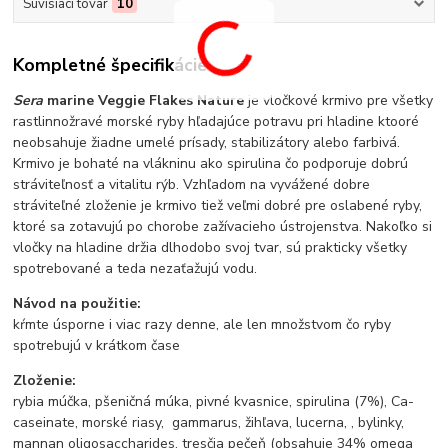
Súvisiaci tovar
10
Kompletné špecifikácie
Sera
marine Veggie Flakes Nature
je vločkové krmivo pre všetky
rastlinnožravé morské ryby hľadajúce potravu pri hladine ktooré
neobsahuje žiadne umelé prísady, stabilizátory alebo farbivá.
Krmivo je bohaté na vlákninu ako spirulina čo podporuje dobrú
stráviteľnosť a vitalitu rýb. Vzhľadom na vyvážené dobre
stráviteľné zloženie je krmivo tiež veľmi dobré pre oslabené ryby,
ktoré sa zotavujú po chorobe zažívacieho ústrojenstva. Nakoľko si
vločky na hladine držia dlhodobo svoj tvar, sú prakticky všetky
spotrebované a teda nezaťažujú vodu.
Návod na použitie:
kŕmte úsporne i viac razy denne, ale len množstvom čo ryby
spotrebujú v krátkom čase
Zloženie:
rybia múčka, pšeničná múka, pivné kvasnice, spirulina (7%), Ca-
caseinate, morské riasy, gammarus, žihľava, lucerna, , bylinky,
mannan oligosaccharides, tresčia pečeň (obsahuje 34% omega