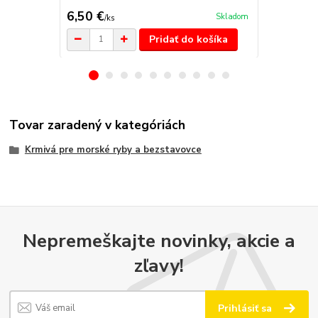
6,50 €
16,10 €
Skladom
/
ks
/
k
Pridať do košíka
Tovar zaradený v kategóriách
Krmivá pre morské ryby a bezstavovce
Nepremeškajte novinky, akcie a
zľavy!
Prihlásiť sa