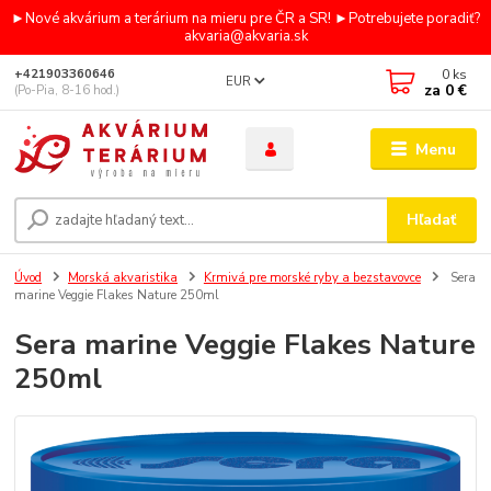
►Nové akvárium a terárium na mieru pre ČR a SR! ►Potrebujete poradiť?
akvaria@akvaria.sk
0
ks
+421903360646
EUR
za
0 €
(Po-Pia, 8-16 hod.)
Menu
Hľadať
Úvod
Morská akvaristika
Krmivá pre morské ryby a bezstavovce
Sera
marine Veggie Flakes Nature 250ml
Sera marine Veggie Flakes Nature
250ml