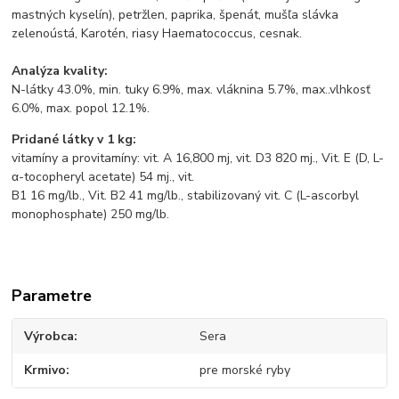
mastných kyselín), petržlen, paprika, špenát, mušľa slávka
zelenoústá, Karotén, riasy Haematococcus, cesnak.
Analýza kvality:
N-látky 43.0%, min. tuky 6.9%, max. vláknina 5.7%, max..vlhkosť
6.0%, max. popol 12.1%.
Pridané látky v 1 kg:
vitamíny a provitamíny: vit. A 16,800 mj, vit. D3 820 mj., Vit. E (D, L-
α-tocopheryl acetate) 54 mj., vit.
B1 16 mg/lb., Vit. B2 41 mg/lb., stabilizovaný vit. C (L-ascorbyl
monophosphate) 250 mg/lb.
Parametre
Výrobca
Sera
Krmivo
pre morské ryby