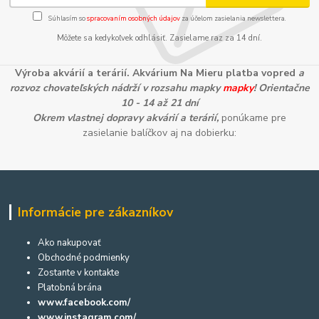
Súhlasím so
spracovaním osobných údajov
za účelom zasielania newslettera.
Môžete sa kedykoľvek odhlásiť. Zasielame raz za 14 dní.
Výroba akvárií a terárií. Akvárium Na Mieru platba vopred
a
rozvoz chovateľských nádrží v rozsahu mapky
mapky
! Orientačne
10 - 14 až 21 dní
Okrem vlastnej dopravy akvárií a terárií,
ponúkame pre
zasielanie balíčkov aj na dobierku:
Informácie pre zákazníkov
Ako nakupovať
Obchodné podmienky
Zostante v kontakte
Platobná brána
www.facebook.com/
www.instagram.com/