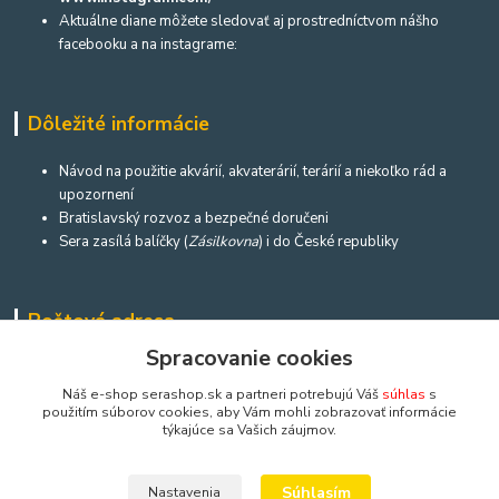
Aktuálne diane môžete sledovať aj prostredníctvom nášho
facebooku a na instagrame:
Dôležité informácie
Návod na použitie akvárií, akvaterárií, terárií a niekoľko rád a
upozornení
Bratislavský rozvoz a bezpečné doručeni
Sera zasílá balíčky (
Zásilkovna
) i do České republiky
Poštová adresa
Spracovanie cookies
Prosíme o recenziu!
Chceme získať referencie od všetkých zákazníkov,
ktorí nám môžu pomôcť zlepšovať sa.
Nápíš ak máš chvíľu času
.
Náš e-shop serashop.sk a partneri potrebujú Váš
súhlas
s
použitím súborov cookies, aby Vám mohli zobrazovať informácie
týkajúce sa Vašich záujmov.
Súhlasím
Nastavenia