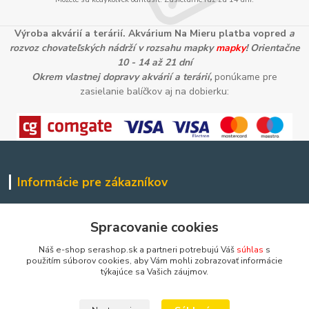
Výroba akvárií a terárií. Akvárium Na Mieru platba vopred
a
rozvoz chovateľských nádrží v rozsahu mapky
mapky
! Orientačne
10 - 14 až 21 dní
Okrem vlastnej dopravy akvárií a terárií,
ponúkame pre
zasielanie balíčkov aj na dobierku:
Informácie pre zákazníkov
Ako nakupovať
Spracovanie cookies
Obchodné podmienky
Zostante v kontakte
Náš e-shop serashop.sk a partneri potrebujú Váš
súhlas
s
Platobná brána
použitím súborov cookies, aby Vám mohli zobrazovať informácie
www.facebook.com/
týkajúce sa Vašich záujmov.
www.instagram.com/
Aktuálne diane môžete sledovať aj prostredníctvom nášho