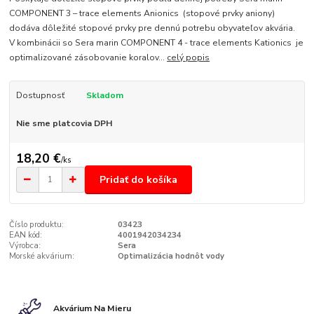
COMPONENT 3 – trace elements Anionics (stopové prvky aniony)
dodáva dôležité stopové prvky pre dennú potrebu obyvateľov akvária.
V kombinácii so Sera marin COMPONENT 4 - trace elements Kationics je
optimalizované zásobovanie koralov...
celý popis
Dostupnosť
Skladom
Nie sme platcovia DPH
18,20 €
/
ks
Pridať do košíka
Číslo produktu:
03423
EAN kód:
4001942034234
Výrobca:
Sera
Morské akvárium:
Optimalizácia hodnôt vody
Akvárium Na Mieru