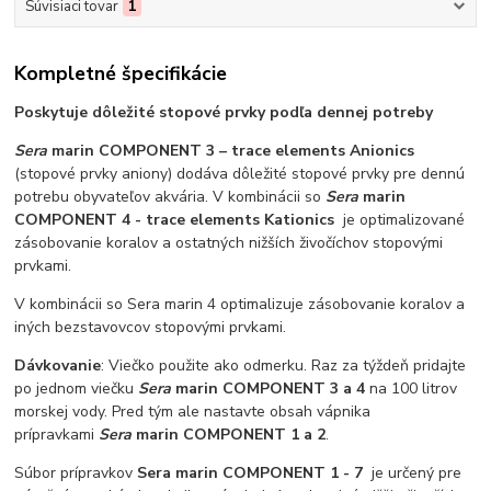
Súvisiaci tovar
1
Kompletné špecifikácie
Poskytuje dôležité stopové prvky podľa dennej potreby
Sera
marin COMPONENT 3 – trace elements Anionics
(stopové prvky aniony) dodáva dôležité stopové prvky pre dennú
potrebu obyvateľov akvária. V kombinácii so
Sera
marin
COMPONENT 4 - trace elements Kationics
je optimalizované
zásobovanie koralov a ostatných nižších živočíchov stopovými
prvkami.
V kombinácii so Sera marin 4 optimalizuje zásobovanie koralov a
iných bezstavovcov stopovými prvkami.
Dávkovanie
: Viečko použite ako odmerku. Raz za týždeň pridajte
po jednom viečku
Sera
marin COMPONENT 3 a 4
na 100 litrov
morskej vody. Pred tým ale nastavte obsah vápnika
prípravkami
Sera
marin COMPONENT 1 a 2
.
Súbor prípravkov
Sera marin COMPONENT 1 - 7
je určený pre