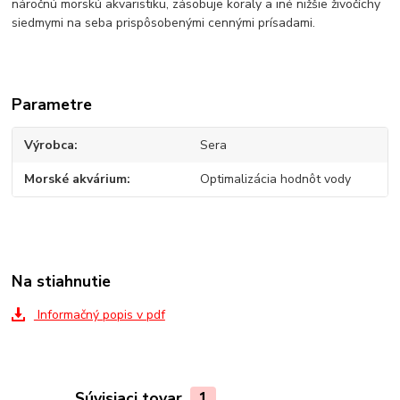
náročnú morskú akvaristiku, zásobuje koraly a iné nižšie živočíchy
siedmymi na seba prispôsobenými cennými prísadami.
Parametre
Výrobca
Sera
Morské akvárium
Optimalizácia hodnôt vody
Na stiahnutie
Informačný popis v pdf
Súvisiaci tovar
1