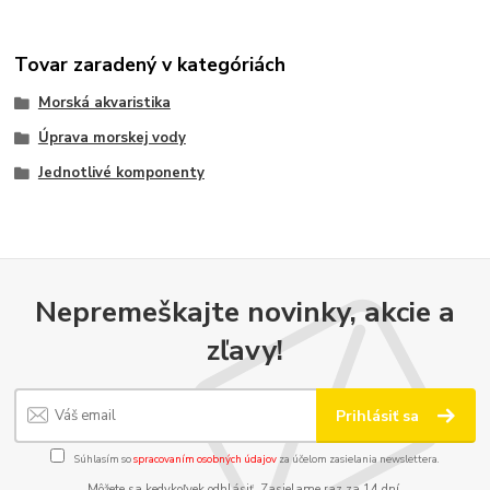
Tovar zaradený v kategóriách
Morská akvaristika
Úprava morskej vody
Jednotlivé komponenty
Nepremeškajte novinky, akcie a
zľavy!
Prihlásiť sa
Súhlasím so
spracovaním osobných údajov
za účelom zasielania newslettera.
Môžete sa kedykoľvek odhlásiť. Zasielame raz za 14 dní.