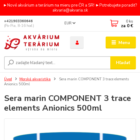
►Nové akvárium a terárium na mieru pre ČR a SR! ►Potrebujete poradiť?
akvaria@akvaria.sk
0
ks
+421903360646
EUR
za
0 €
(Po-Pia, 8-16 hod.)
Menu
Hľadať
Úvod
Morská akvaristika
Sera marin COMPONENT 3 trace elements
Anionics 500ml
Sera marin COMPONENT 3 trace
elements Anionics 500ml