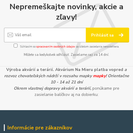
Nepremeškajte novinky, akcie a
zľavy!
Prihlásiť sa
Súhlasím so
spracovaním osobných údajov
za účelom zasielania newslettera.
Môžete sa kedykoľvek odhlásiť. Zasielame raz za 14 dní.
Výroba akvárií a terárií. Akvárium Na Mieru platba vopred
a
rozvoz chovateľských nádrží v rozsahu mapky
mapky
! Orientačne
10 - 14 až 21 dní
Okrem vlastnej dopravy akvárií a terárií,
ponúkame pre
zasielanie balíčkov aj na dobierku:
Informácie pre zákazníkov