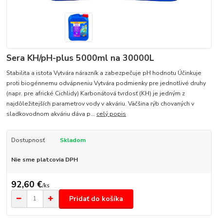
Sera KH/pH-plus 5000ml na 30000L
Stabilita a istota Vytvára nárazník a zabezpečuje pH hodnotu Účinkuje
proti biogénnemu odvápneniu Vytvára podmienky pre jednotlivé druhy
(napr. pre africké Cichlidy) Karbonátová tvrdosť (KH) je jedným z
najdôležitejších parametrov vody v akváriu. Väčšina rýb chovaných v
sladkovodnom akváriu dáva p...
celý popis
Dostupnosť
Skladom
Nie sme platcovia DPH
92,60 €
/
ks
Pridať do košíka