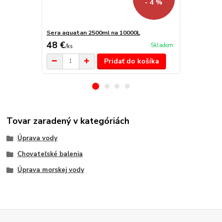
- 4 %
Sera aquatan 2500ml na 10000L
Sera bio nit
48 €
74,20 €
Skladom
/
ks
/
k
Pridať do košíka
Tovar zaradený v kategóriách
Úprava vody
Chovateľské balenia
Úprava morskej vody