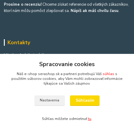
Prosíme o recenziu!
Chceme získať referencie od všetkých zákazníkov,
ktorí nám môžu pomôcť zlepšovať sa.
Nápíš ak máš chvíľu času
.
Kontakty
Výroba akvárií a terárií
Spracovanie cookies
Ing. Martina Mikulíková a Igor Heriban
Náš e-shop serashop.sk a partneri potrebujú Váš
súhlas
s
+421903360646
použitím súborov cookies, aby Vám mohli zobrazovať informácie
(Po-Pia, 8-16 hod.)
týkajúce sa Vašich záujmov.
akvaria@akvaria.sk
Súhlasím
Nastavenia
Súhlas môžete odmietnuť
tu
.