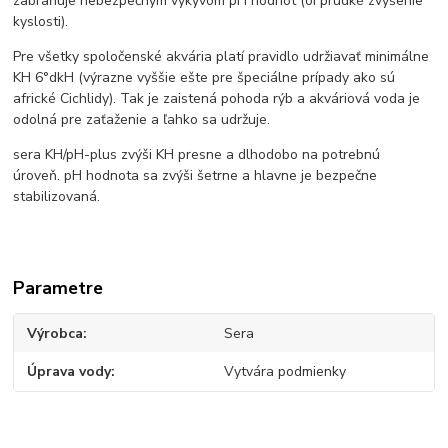
zabraňuje nebezpečným výkyvom pH hodnôt (oi prudké zvýšenie
kyslosti).
Pre všetky spoločenské akvária platí pravidlo udržiavať minimálne
KH 6°dkH (výrazne vyššie ešte pre špeciálne prípady ako sú
africké Cichlidy). Tak je zaistená pohoda rýb a akváriová voda je
odolná pre zaťaženie a ľahko sa udržuje.
sera KH/pH-plus zvýši KH presne a dlhodobo na potrebnú
úroveň. pH hodnota sa zvýši šetrne a hlavne je bezpečne
stabilizovaná.
Parametre
Výrobca
Sera
Úprava vody
Vytvára podmienky