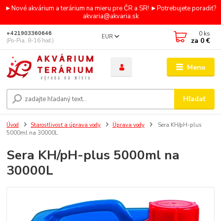
►Nové akvárium a terárium na mieru pre ČR a SR! ►Potrebujete poradiť?
akvaria@akvaria.sk
0
ks
+421903360646
EUR
za
0 €
(Po-Pia, 8-16 hod.)
Menu
Hľadať
Úvod
Starostlivosť a úprava vody
Úprava vody
Sera KH/pH-plus
5000ml na 30000L
Sera KH/pH-plus 5000ml na
30000L