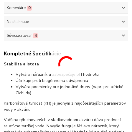
Komentáre
0
Na stiahnutie
Súvisiaci tovar
4
Kompletné špecifikácie
Stabilita a istota
Vytvára nárazník a zabezpečuje pH hodnotu
Účinkuje proti biogénnemu odvápneniu
Vytvára podmienky pre jednotlivé druhy (napr. pre africké
Cichlidy)
Karbonátová tvrdosť (KH) je jedným z najdôležitejších parametrov
vody v akváriu.
Väčšina rýb chovaných v sladkovodnom akváriu dáva prednosť
relatívne tvrdšej vode. Navyše funguje KH ako nárazník, ktorý