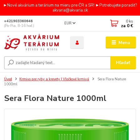
►Nové akvárium a terárium na mieru pre ČR a SR! ►Potrebujete poradiť?
akvaria@akvaria.sk
0
ks
+421903360646
EUR
za
0 €
(Po-Pia, 8-16 hod.)
Menu
Hľadať
Úvod
Krmivo pre ryby a krevety | Vločkové krmivá
Sera Flora Nature
1000ml
Sera Flora Nature 1000ml