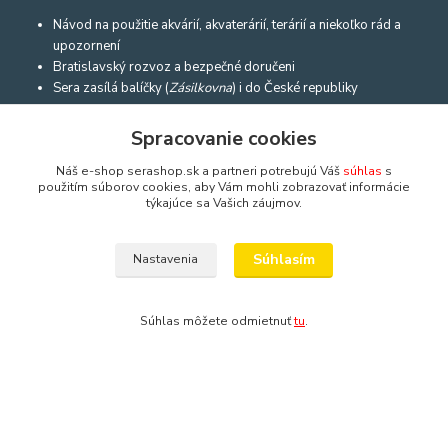
Návod na použitie akvárií, akvaterárií, terárií a niekoľko rád a
upozornení
Bratislavský rozvoz a bezpečné doručeni
Sera zasílá balíčky (
Zásilkovna
) i do České republiky
Spracovanie cookies
Poštová adresa
Náš e-shop serashop.sk a partneri potrebujú Váš
súhlas
s
použitím súborov cookies, aby Vám mohli zobrazovať informácie
Prosíme o recenziu!
Chceme získať referencie od všetkých zákazníkov,
týkajúce sa Vašich záujmov.
ktorí nám môžu pomôcť zlepšovať sa.
Nápíš ak máš chvíľu času
.
Súhlasím
Nastavenia
Súhlas môžete odmietnuť
tu
.
Kontakty
Výroba akvárií a terárií
Ing. Martina Mikulíková a Igor Heriban
+421903360646