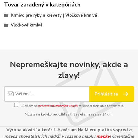
Tovar zaradený v kategóriách
Krmivo pre ryby a krevety | Vločkové krmivá
Vločkové krmivá
Nepremeškajte novinky, akcie a
zľavy!
Prihlásiť sa
Súhlasím so
spracovaním osobných údajov
za účelom zasielania newslettera.
Môžete sa kedykoľvek odhlásiť. Zasielame raz za 14 dní.
Výroba akvárií a terárií. Akvárium Na Mieru platba vopred
a
rozvoz chovateľských nádrží v rozsahu mapky
mapky
! Orientačne