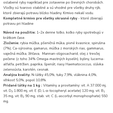
oslabené ryby napríklad pre zotavenie po črevných chorobách.
Vločky sú tvarovo stabilné a sú vhodné pre všetky druhy rýb,
ktoré zbierajú potravu blízko hladiny. Krmivo nekalí vodu.
Kompletné krmivo pre všetky okrasné ryby
- ktoré zbierajú
potravu pri hladine
Návod na použitie:
1–2x denne toľko, koľko ryby spotrebujú v
krátkom čase.
Zloženie:
rybia múčka, pšeničná múka, pivné kvasnice, spirulina
(7%), Ca-sýrovina, gamarus, múčka z morských rias, gammarus,
vaječná múčka, žihľava, Mannan-oligosacharid, olej z tresčej
pečene (z toho 34% Omega-mastných kyselín), byliny, lucerna-
alfalfa, petržlen, paprika, špenát, riasy Haematococcus, slávka
zelenoústa, karotén, cesnak.
Analýza kvality:
N-látky 45,0%, tuky 7,9%, vláknina 4,0%,
vlhkosť 5,0%, popol 10,8%.
Pridané látky na 1 kg :
Vitamíny a provitamíny: vit. A 37.000 mj,
vit. D
1.800 mj, vit. E (D, L-α-tocopheryl acetate) 120 mg, vit. B
3
1
35 mg, vit. B
90 mg, stab. vit. C (L-ascorbyl monophosphate) 550
2
mg.