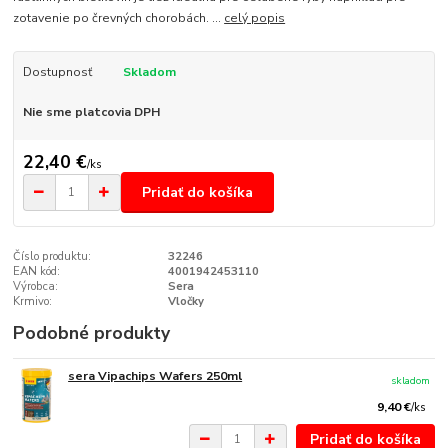
zotavenie po črevných chorobách. ...
celý popis
Dostupnosť
Skladom
Nie sme platcovia DPH
22,40 €
/
ks
Pridať do košíka
Číslo produktu:
32246
EAN kód:
4001942453110
Výrobca:
Sera
Krmivo:
Vločky
Podobné produkty
sera Vipachips Wafers 250ml
skladom
9,40 €
/
ks
Pridať do košíka