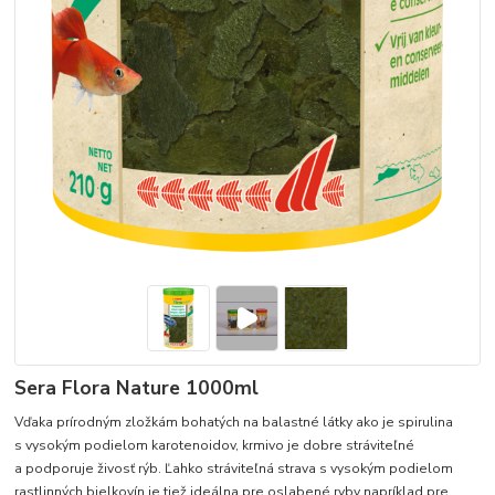
Sera Flora Nature 1000ml
Vďaka prírodným zložkám bohatých na balastné látky ako je spirulina
s vysokým podielom karotenoidov, krmivo je dobre stráviteľné
a podporuje živosť rýb. Ľahko stráviteľná strava s vysokým podielom
rastlinných bielkovín je tiež ideálna pre oslabené ryby napríklad pre