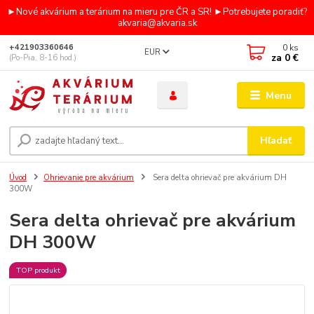
►Nové akvárium a terárium na mieru pre ČR a SR! ►Potrebujete poradiť?
akvaria@akvaria.sk
0
ks
+421903360646
EUR
za
0 €
(Po-Pia, 8-16 hod.)
Menu
Hľadať
Úvod
Ohrievanie pre akvárium
Sera delta ohrievač pre akvárium DH
300W
Sera delta ohrievač pre akvárium
DH 300W
TOP produkt