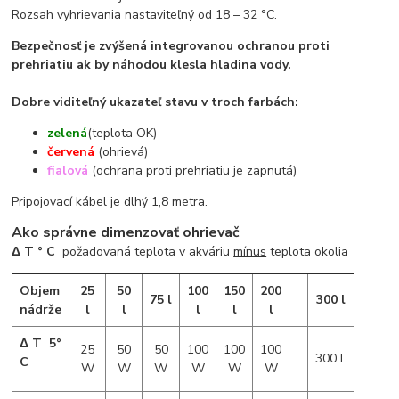
Rozsah vyhrievania nastaviteľný od 18 – 32 °C.
Bezpečnosť je zvýšená integrovanou ochranou proti
prehriatiu ak by náhodou klesla hladina vody.
Dobre viditeľný ukazateľ stavu v troch farbách:
zelená
(teplota OK)
červená
(ohrievá)
fialová
(ochrana proti prehriatiu je zapnutá)
Pripojovací kábel je dlhý 1,8 metra.
Ako správne dimenzovať ohrievač
Δ T ° C
požadovaná teplota v akváriu
mínus
teplota okolia
Objem
25
50
100
150
200
75 l
300 l
nádrže
l
l
l
l
l
Δ T 5°
25
50
50
100
100
100
300 L
C
W
W
W
W
W
W