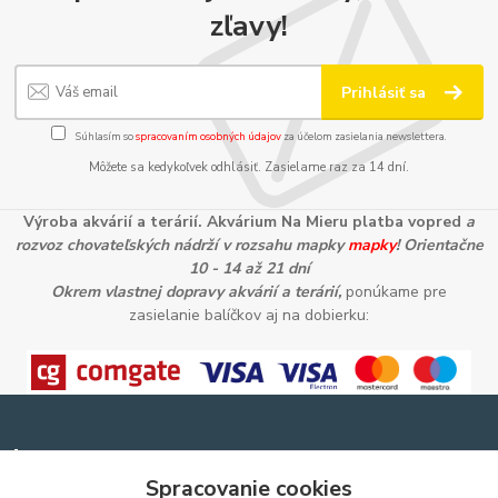
zľavy!
Prihlásiť sa
Súhlasím so
spracovaním osobných údajov
za účelom zasielania newslettera.
Môžete sa kedykoľvek odhlásiť. Zasielame raz za 14 dní.
Výroba akvárií a terárií. Akvárium Na Mieru platba vopred
a
rozvoz chovateľských nádrží v rozsahu mapky
mapky
! Orientačne
10 - 14 až 21 dní
Okrem vlastnej dopravy akvárií a terárií,
ponúkame pre
zasielanie balíčkov aj na dobierku:
Informácie pre zákazníkov
Spracovanie cookies