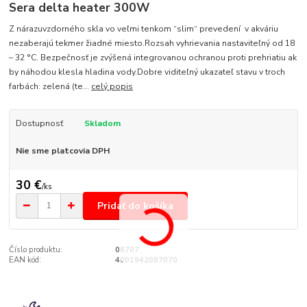
Sera delta heater 300W
Z nárazuvzdorného skla vo veľmi tenkom “slim“ prevedení v akváriu
nezaberajú tekmer žiadné miesto.Rozsah vyhrievania nastaviteľný od 18
– 32 °C. Bezpečnosť je zvýšená integrovanou ochranou proti prehriatiu ak
by náhodou klesla hladina vody.Dobre viditeľný ukazateľ stavu v troch
farbách: zelená (te...
celý popis
Dostupnosť
Skladom
Nie sme platcovia DPH
30 €
/
ks
Pridať do košíka
Číslo produktu:
08707
EAN kód:
4001942087070