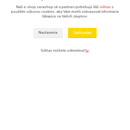
Ako nakupovať
Náš e-shop serashop.sk a partneri potrebujú Váš
súhlas
s
Obchodné podmienky
použitím súborov cookies, aby Vám mohli zobrazovať informácie
Zostante v kontakte
týkajúce sa Vašich záujmov.
Platobná brána
www.facebook.com/
Súhlasím
Nastavenia
www.instagram.com/
Aktuálne diane môžete sledovať aj prostredníctvom nášho
facebooku a na instagrame:
Súhlas môžete odmietnuť
tu
.
Dôležité informácie
Návod na použitie akvárií, akvaterárií, terárií a niekoľko rád a
upozornení
Bratislavský rozvoz a bezpečné doručeni
Sera zasílá balíčky (
Zásilkovna
) i do České republiky
Poštová adresa
Prosíme o recenziu!
Chceme získať referencie od všetkých zákazníkov,