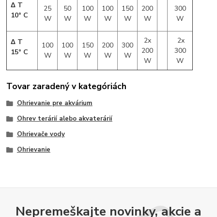
Δ T
25
50
100
100
150
200
300
10° C
W
W
W
W
W
W
W
2x
2x
Δ T
100
100
150
200
300
200
300
15° C
W
W
W
W
W
W
W
Tovar zaradený v kategóriách
Ohrievanie pre akvárium
Ohrev terárií alebo akvaterárií
Ohrievače vody
Ohrievanie
Nepremeškajte novinky, akcie a