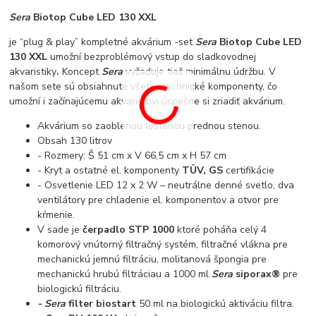
Sera
Biotop Cube LED 130 XXL
je “plug & play” kompletné akvárium -set
Sera
Biotop Cube LED
130 XXL
umožní bezproblémový vstup do sladkovodnej
akvaristiky
.
Koncept
Sera
vyžaduje tiež minimálnu údržbu. V
našom sete sú obsiahnuté všetky technické komponenty, čo
umožní i začínajúcemu akvaristovi úspešne si zriadiť akvárium.
Akvárium so zaoblenou leštenou prednou stenou.
Obsah 130 litrov
- Rozmery: Š 51 cm x V 66,5 cm x H 57 cm
- Kryt a ostatné el. komponenty
TÜV, GS
certifikácie
- Osvetlenie LED 12 x 2 W – neutrálne denné svetlo, dva
ventilátory pre chladenie el. komponentov a otvor pre
kŕmenie.
V sade je
čerpadlo STP 1000
ktoré poháňa celý 4
komorový vnútorný filtračný systém, filtračné vlákna pre
mechanickú jemnú filtráciu, molitanová špongia pre
mechanickú hrubú filtráciau a 1000 ml
Sera
siporax®
pre
biologickú filtráciu.
- Sera
filter biostart
50 ml na biologickú aktiváciu filtra.