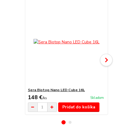
TOP produkt
Sera Biotop Nano LED Cube 16L
Akvárijná si
148 €
2,50 €
Skladom
/
ks
/
ks
Pridať do košíka