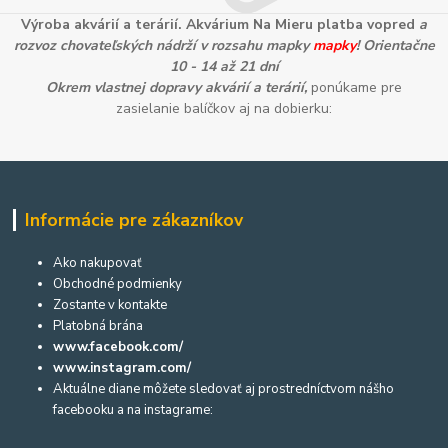
Výroba akvárií a terárií. Akvárium Na Mieru platba vopred
a
rozvoz chovateľských nádrží v rozsahu mapky
mapky
! Orientačne
10 - 14 až 21 dní
Okrem vlastnej dopravy akvárií a terárií,
ponúkame pre
zasielanie balíčkov aj na dobierku:
Informácie pre zákazníkov
Ako nakupovať
Obchodné podmienky
Zostante v kontakte
Platobná brána
www.facebook.com/
www.instagram.com/
Aktuálne diane môžete sledovať aj prostredníctvom nášho
facebooku a na instagrame: