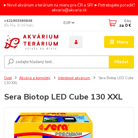
►Nové akvárium a terárium na mieru pre ČR a SR! ►Potrebujete poradiť?
akvaria@akvaria.sk
0
ks
+421903360646
EUR
za
0 €
(Po-Pia, 8-16 hod.)
Menu
Hľadať
Úvod
Akváriá a komplety
Interiérové akvárium
Sera Biotop LED Cube
130 XXL
Sera Biotop LED Cube 130 XXL