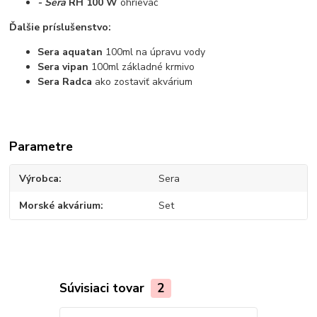
- Sera
RH 100 W
ohrievač
Ďalšie príslušenstvo:
Sera aquatan
100ml na úpravu vody
Sera vipan
100ml základné krmivo
Sera Radca
ako zostaviť akvárium
Parametre
Výrobca
Sera
Morské akvárium
Set
Súvisiaci tovar
2