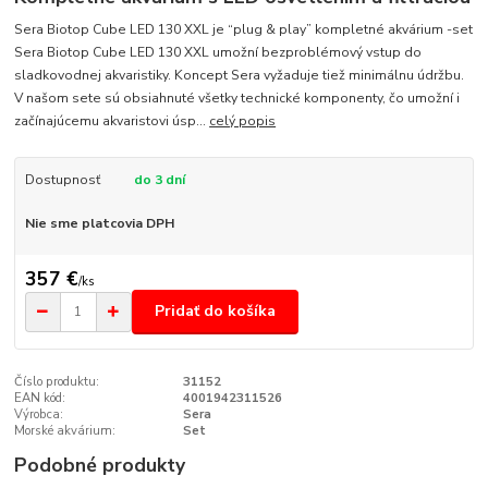
Sera Biotop Cube LED 130 XXL je “plug & play” kompletné akvárium -set
Sera Biotop Cube LED 130 XXL umožní bezproblémový vstup do
sladkovodnej akvaristiky. Koncept Sera vyžaduje tiež minimálnu údržbu.
V našom sete sú obsiahnuté všetky technické komponenty, čo umožní i
začínajúcemu akvaristovi úsp...
celý popis
Dostupnosť
do 3 dní
Nie sme platcovia DPH
357 €
/
ks
Pridať do košíka
Číslo produktu:
31152
EAN kód:
4001942311526
Výrobca:
Sera
Morské akvárium:
Set
Podobné produkty