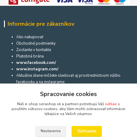
Informácie pre zákazníkov
Ako nakupovať
Obchodné podmienky
Zostante v kontakte
Platobná brána
www.facebook.com/
www.instagram.com/
Aktuálne diane môžete sledovať aj prostredníctvom nášho
facebooku a na instagrame:
Spracovanie cookies
Dôležité informácie
Náš e-shop serashop.sk a partneri potrebujú Váš
súhlas
s
použitím súborov cookies, aby Vám mohli zobrazovať informácie
týkajúce sa Vašich záujmov.
Návod na použitie akvárií, akvaterárií, terárií a niekoľko rád a
upozornení
Bratislavský rozvoz a bezpečné doručeni
Súhlasím
Nastavenia
Sera zasílá balíčky (
Zásilkovna
) i do České republiky