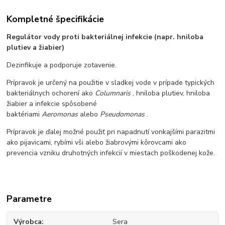
Kompletné špecifikácie
Regulátor vody proti bakteriálnej infekcie (napr. hniloba
plutiev a žiabier)
Dezinfikuje a podporuje zotavenie.
Prípravok je určený na použitie v sladkej vode v prípade typických
bakteriálnych ochorení ako
Columnaris
, hniloba plutiev, hniloba
žiabier a infekcie spôsobené
baktériami
Aeromonas
alebo
Pseudomonas
.
Prípravok je ďalej možné použiť pri napadnutí vonkajšími parazitmi
ako pijavicami, rybími vši alebo žiabrovými kôrovcami ako
prevencia vzniku druhotných infekcií v miestach poškodenej kože.
Parametre
Výrobca
Sera