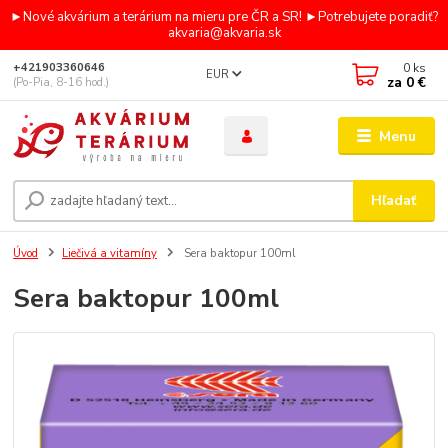
►Nové akvárium a terárium na mieru pre ČR a SR! ►Potrebujete poradiť?
akvaria@akvaria.sk
0
ks
+421903360646
EUR
za
0 €
(Po-Pia, 8-16 hod.)
Menu
Hľadať
Úvod
Liečivá a vitamíny
Sera baktopur 100ml
Sera baktopur 100ml