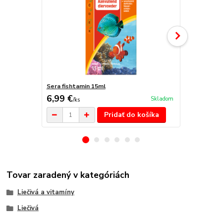
Sera fishtamin 15ml
Sera fishta
6,99 €
23,80 €
Skladom
/
ks
/
k
Pridať do košíka
Tovar zaradený v kategóriách
Liečivá a vitamíny
Liečivá