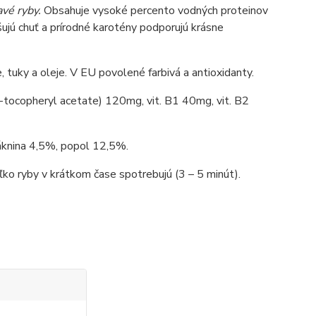
avé ryby.
Obsahuje vysoké percento vodných proteinov
šujú chuť a prírodné karotény podporujú krásne
e, tuky a oleje. V EU povolené farbivá a antioxidanty.
L-?-tocopheryl acetate) 120mg, vit. B1 40mg, vit. B2
láknina 4,5%, popol 12,5%.
ľko ryby v krátkom čase spotrebujú (3 – 5 minút).