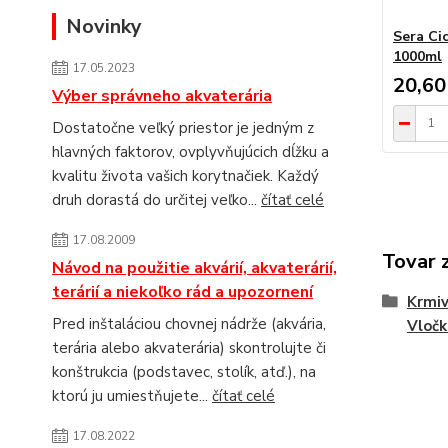
Novinky
Sera Ci
1000ml
17.05.2023
20,60
Výber správneho akvaterária
Dostatočne veľký priestor je jedným z
hlavných faktorov, ovplyvňujúcich dĺžku a
kvalitu života vašich korytnačiek. Každý
druh dorastá do určitej veľko...
čítať celé
17.08.2009
Tovar 
Návod na použitie akvárií, akvaterárií,
terárií a niekoľko rád a upozornení
Krmiv
Pred inštaláciou chovnej nádrže (akvária,
Vločk
terária alebo akvaterária) skontrolujte či
konštrukcia (podstavec, stolík, atď.), na
ktorú ju umiestňujete...
čítať celé
17.08.2022