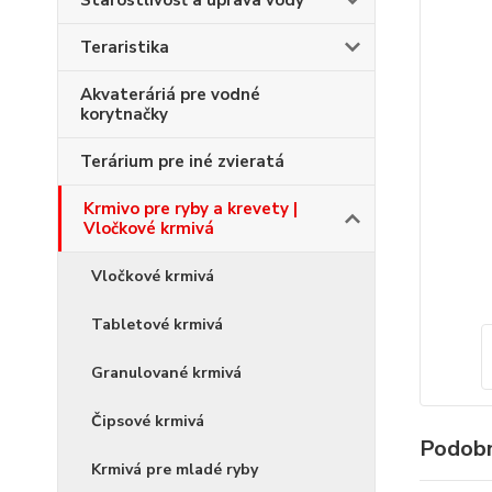
Starostlivosť a úprava vody
Teraristika
Akvateráriá pre vodné
korytnačky
Terárium pre iné zvieratá
Krmivo pre ryby a krevety |
Vločkové krmivá
Vločkové krmivá
Tabletové krmivá
Granulované krmivá
Čipsové krmivá
Podobn
Krmivá pre mladé ryby