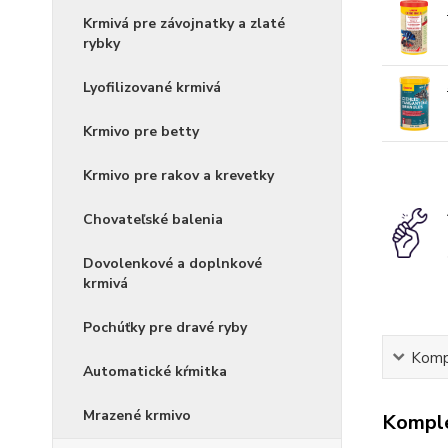
Krmivá pre závojnatky a zlaté
rybky
Lyofilizované krmivá
Krmivo pre betty
Krmivo pre rakov a krevetky
Chovateľské balenia
Dovolenkové a doplnkové
krmivá
Pochúťky pre dravé ryby
Kompl
Automatické kŕmitka
Mrazené krmivo
Komple