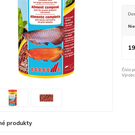
Dos
Nie
19
Číslo p
Výrobc
é produkty