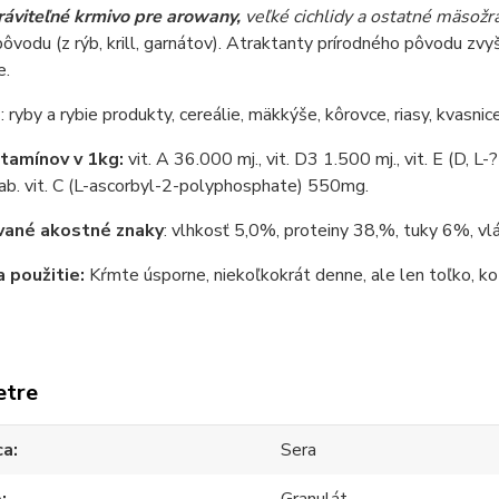
ráviteľné krmivo pre arowany,
veľké cichlidy a ostatné mäsožr
ôvodu (z rýb, krill, garnátov). Atraktanty prírodného pôvodu zvy
e.
e
: ryby a rybie produkty, cereálie, mäkkýše, kôrovce, riasy, kvasnic
tamínov v 1kg:
vit. A 36.000 mj., vit. D3 1.500 mj., vit. E (D, 
ab. vit. C (L-ascorbyl-2-polyphosphate) 550mg.
vané akostné znaky
: vlhkosť 5,0%, proteiny 38,%, tuky 6%, v
 použitie:
Kŕmte úsporne, niekoľkokrát denne, ale len toľko, ko
etre
ca
Sera
o
Granulát