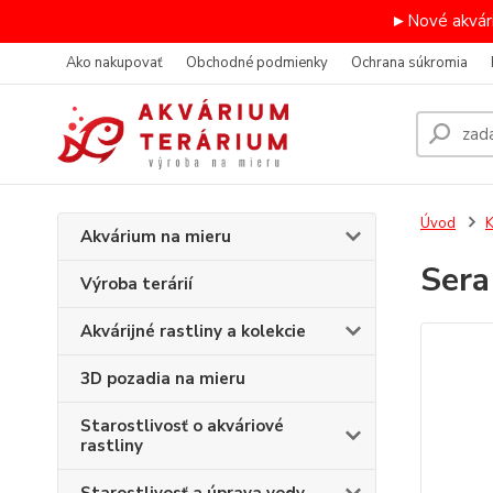
►Nové akvári
Ako nakupovať
Obchodné podmienky
Ochrana súkromia
Úvod
K
Akvárium na mieru
Ser
Výroba terárií
Akvárijné rastliny a kolekcie
3D pozadia na mieru
Starostlivosť o akváriové
rastliny