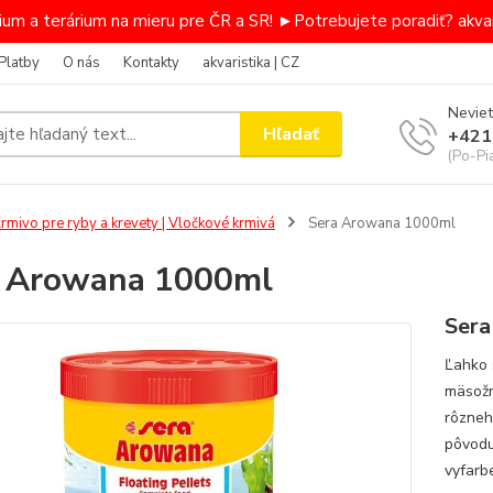
um a terárium na mieru pre ČR a SR! ►Potrebujete poradiť? akvar
Platby
O nás
Kontakty
akvaristika | CZ
Neviet
Hľadať
+421
(Po-Pi
rmivo pre ryby a krevety | Vločkové krmivá
Sera Arowana 1000ml
a Arowana 1000ml
Sera
Ľahko 
mäsožr
rôzneho
pôvodu
vyfarbe