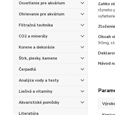
Osvetlenie pre akvárium
Ľahko st
rôzneho p
Ohrievanie pre akvárium
vyfarbeni
Filtračná technika
Zloženi
CO2 a minerály
Obsah vi
90mg, st
Korene a dekorácie
Deklaro
Štrk, piesky, kamene
Návod na
Čerpadlá
Analýza vody a testy
Param
Liečivá a vitamíny
Akvaristické pomôcky
Výrob
Literatúra
Krmiv