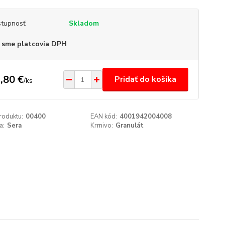
tupnosť
Skladom
 sme platcovia DPH
,80 €
Pridať do košíka
/
ks
roduktu:
00400
EAN kód:
4001942004008
a:
Sera
Krmivo:
Granulát