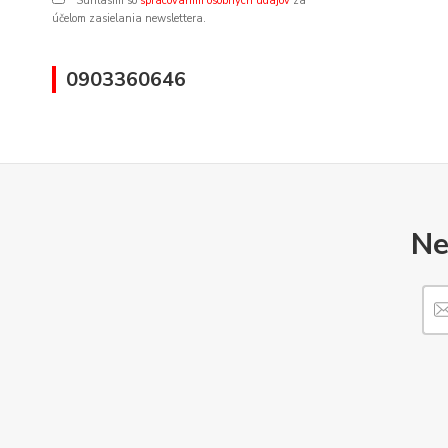
Súhlasím so
spracovaním osobných údajov
za
účelom zasielania newslettera.
0903360646
Ne