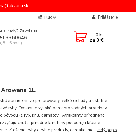
ia@akvaria.sk
Prihlásenie
EUR
e si rady? Zavolajte.
0
ks
903360646
za
0 €
a, 8-16 hod.)
 Arowana 1L
stráviteľné krmivo pre arowany, veľké cichlidy a ostatné
avé ryby. Obsahuje vysoké percento vodných proteinov
 pôvodu (z rýb, krill, garnátov). Atraktanty prírodného
 zvyšujú chuť a prírodné karotény podporujú krásne
nie. Zloženie: ryby a rybie produkty, cereálie, mä...
celý popis