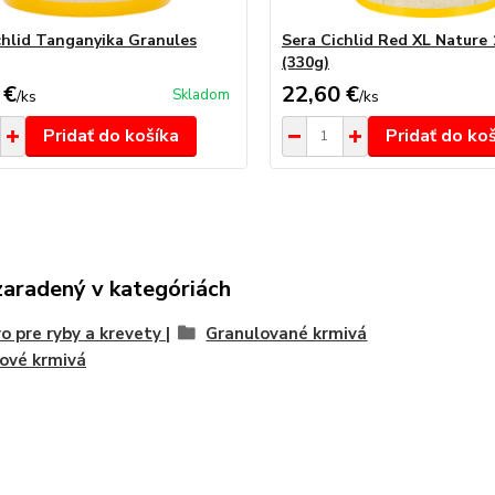
chlid Tanganyika Granules
Sera Cichlid Red XL Nature 
(330g)
 €
22,60 €
Skladom
/
ks
/
ks
Pridať do košíka
Pridať do ko
zaradený v kategóriách
o pre ryby a krevety |
Granulované krmivá
ové krmivá