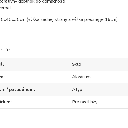
koratívny doplnok do domácnosti
verbel
5x40x35cm (výška zadnej strany a výška prednej je 16cm)
etre
ál
Sklo
ca
Akvárium
um / paludárium
Atyp
árium
Pre rastlinky