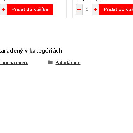
Pridať do košíka
Pridať do ko
zaradený v kategóriách
ium na mieru
Paludárium