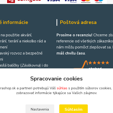
é informácie
Poštová adresa
na použitie akvárií,
Prosíme o recenziu!
Chceme zís
árií, terárií a niekoľko rád a
referencie od všetkých zákazníkov
není
nám môžu pomôcť zlepšovať sa.
lavský rozvoz a bezpečné
máš chvíľu času
.
ni
sílá balíčky (
Zásilkovna
) i do
republiky
Spracovanie cookies
rashop.sk a partneri potrebujú Váš
súhlas
s použitím súborov cookies,
zobrazovať informácie týkajúce sa Vašich záujmov.
Súhlasím
Nastavenia