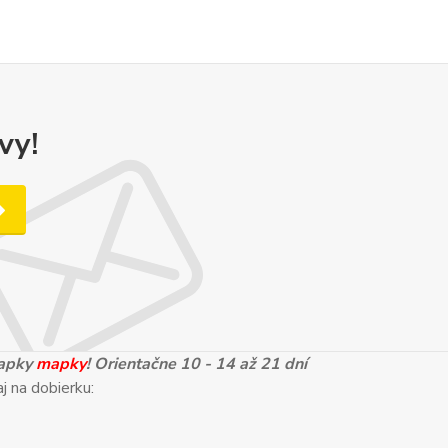
vy!
mapky
mapky
! Orientačne 10 - 14 až 21 dní
j na dobierku: