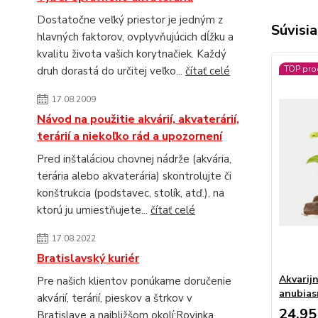
Dostatočne veľký priestor je jedným z
Súvisia
hlavných faktorov, ovplyvňujúcich dĺžku a
kvalitu života vašich korytnačiek. Každý
TOP pro
druh dorastá do určitej veľko...
čítať celé
17.08.2009
Návod na použitie akvárií, akvaterárií,
terárií a niekoľko rád a upozornení
Pred inštaláciou chovnej nádrže (akvária,
terária alebo akvaterária) skontrolujte či
konštrukcia (podstavec, stolík, atď.), na
ktorú ju umiestňujete...
čítať celé
17.08.2022
Bratislavský kuriér
Akvarij
Pre našich klientov ponúkame doručenie
anubias
akvárií, terárií, pieskov a štrkov v
24,95
Bratislave a najbližšom okolí:Rovinka,