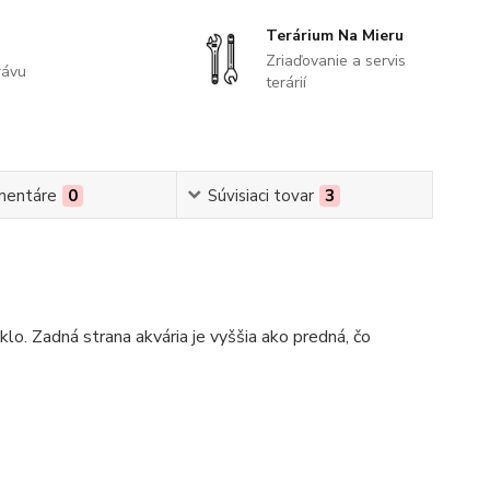
Terárium Na Mieru
Zriaďovanie a servis
rávu
terárií
mentáre
0
Súvisiaci tovar
3
lo. Zadná strana akvária je vyššia ako predná, čo