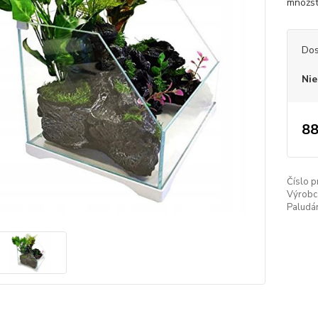
množst
Dos
Nie
88
Číslo p
Výrobc
Paludá