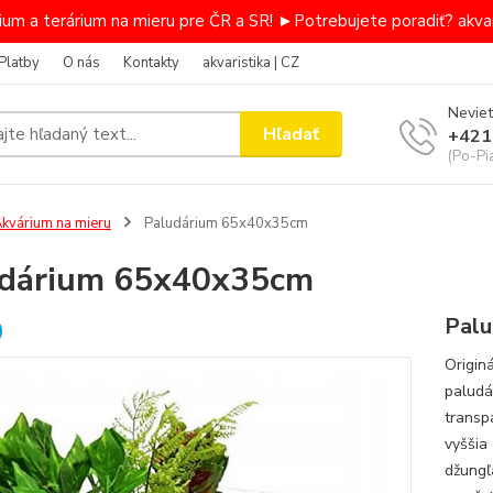
um a terárium na mieru pre ČR a SR! ►Potrebujete poradiť? akvar
Platby
O nás
Kontakty
akvaristika | CZ
Neviet
Hľadať
+421
(Po-Pi
kvárium na mieru
Paludárium 65x40x35cm
udárium 65x40x35cm
Palu
Origin
paludá
transp
vyššia
džungľ