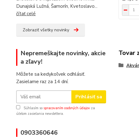
Dunajská Lužná, Šamorín, Kvetoslavo...
čítať celé
Zobraziť všetky novinky
Tovar 
Nepremeškajte novinky, akcie
a zľavy!
Akvár
Môžete sa kedykoľvek odhlásiť.
Zasielame raz za 14 dní.
Prihlásiť sa
Súhlasím so
spracovaním osobných údajov
za
účelom zasielania newslettera.
0903360646