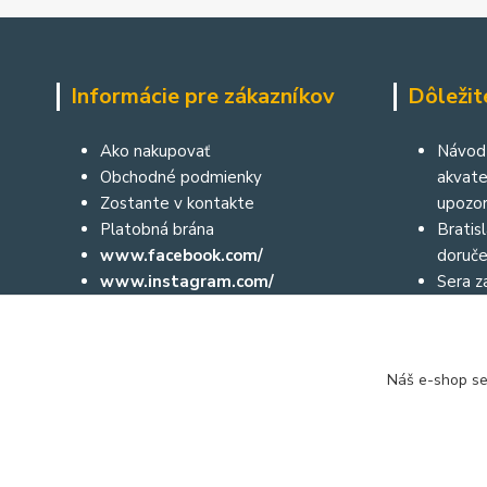
Informácie pre zákazníkov
Dôležit
Ako nakupovať
Návod 
Obchodné podmienky
akvater
Zostante v kontakte
upozor
Platobná brána
Bratis
www.facebook.com/
doruče
www.instagram.com/
Sera za
Aktuálne diane môžete sledovať aj
České 
prostredníctvom nášho facebooku
a na instagrame:
Náš e-shop se