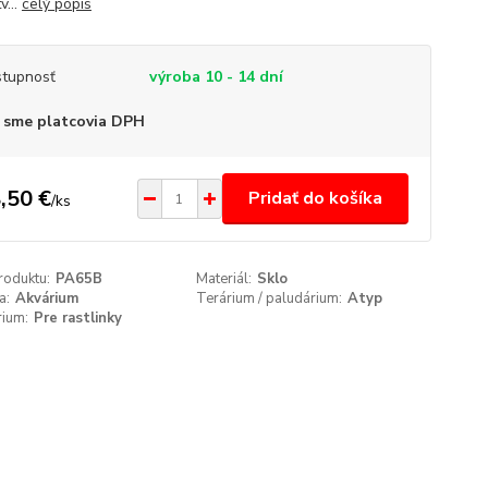
v...
celý popis
tupnosť
výroba 10 - 14 dní
 sme platcovia DPH
,50 €
Pridať do košíka
/
ks
roduktu:
PA65B
Materiál:
Sklo
a:
Akvárium
Terárium / paludárium:
Atyp
rium:
Pre rastlinky