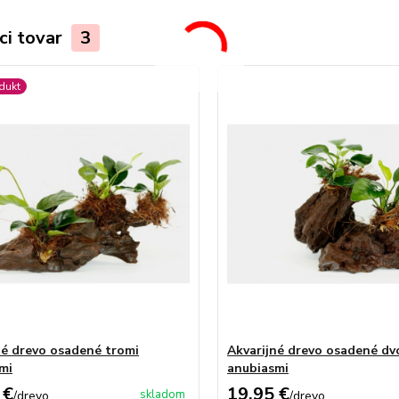
ci tovar
3
dukt
né drevo osadené tromi
Akvarijné drevo osadené d
mi
anubiasmi
 €
19,95 €
skladom
/
drevo
/
drevo