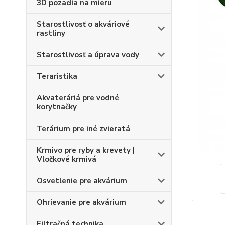
3D pozadia na mieru
Starostlivosť o akváriové
rastliny
Starostlivosť a úprava vody
Teraristika
Akvateráriá pre vodné
korytnačky
Terárium pre iné zvieratá
Krmivo pre ryby a krevety |
Vločkové krmivá
Osvetlenie pre akvárium
Ohrievanie pre akvárium
Filtračná technika