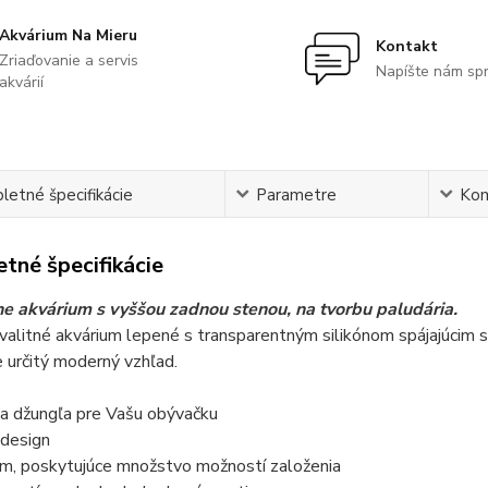
Akvárium Na Mieru
Kontakt
Zriaďovanie a servis
Napíšte nám sp
akvárií
etné špecifikácie
Parametre
Ko
tné špecifikácie
ne akvárium s vyššou zadnou stenou, na tvorbu paludária.
alitné akvárium lepené s transparentným silikónom spájajúcim sk
 určitý moderný vzhľad.
na džungľa pre Vašu obývačku
design
um, poskytujúce množstvo možností založenia