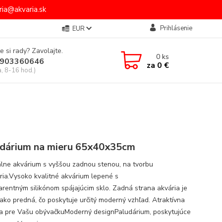
ia@akvaria.sk
Prihlásenie
EUR
e si rady? Zavolajte.
0
ks
903360646
za
0 €
a, 8-16 hod.)
dárium na mieru 65x40x35cm
álne akvárium s vyššou zadnou stenou, na tvorbu
ria.Vysoko kvalitné akvárium lepené s
arentným silikónom spájajúcim sklo. Zadná strana akvária je
 ako predná, čo poskytuje určitý moderný vzhľad. Atraktívna
a pre Vašu obývačkuModerný designPaludárium, poskytujúce