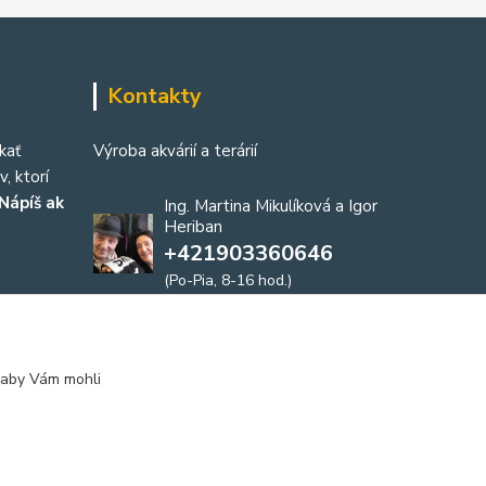
Kontakty
kať
Výroba akvárií a terárií
, ktorí
Nápíš ak
Ing. Martina Mikulíková a Igor
Heriban
+421903360646
(Po-Pia, 8-16 hod.)
akvaria@akvaria.sk
 aby Vám mohli