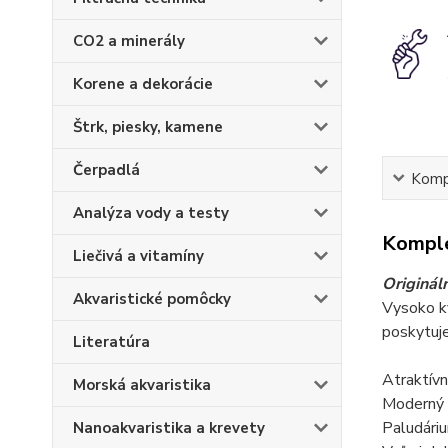
CO2 a minerály
Korene a dekorácie
Štrk, piesky, kamene
Čerpadlá
Kompl
Analýza vody a testy
Komple
Liečivá a vitamíny
Originál
Akvaristické pomôcky
Vysoko kv
poskytuje
Literatúra
Atraktív
Morská akvaristika
Moderný 
Paludári
Nanoakvaristika a krevety