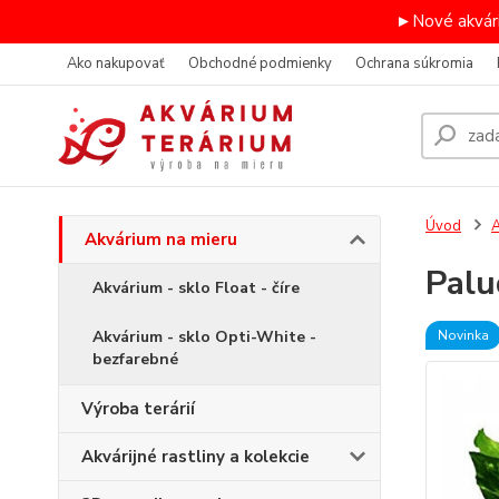
►Nové akvári
Ako nakupovať
Obchodné podmienky
Ochrana súkromia
Úvod
A
Akvárium na mieru
Pal
Akvárium - sklo Float - číre
Akvárium - sklo Opti-White -
Novinka
bezfarebné
Výroba terárií
Akvárijné rastliny a kolekcie