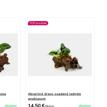
TOP produkt
voma
Akvarijné drevo osadené jedným
anubiasom
14,50 €
skladom
skladom
/
drevo