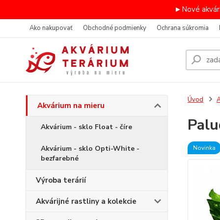
►Nové akvári
Ako nakupovať
Obchodné podmienky
Ochrana súkromia
Úvod
A
Akvárium na mieru
Pal
Akvárium - sklo Float - číre
Akvárium - sklo Opti-White -
Novinka
bezfarebné
Výroba terárií
Akvárijné rastliny a kolekcie