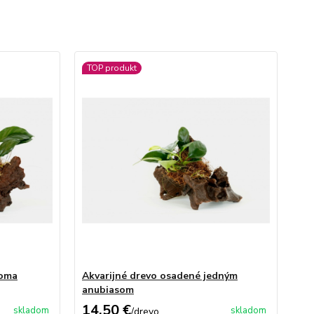
TOP produkt
voma
Akvarijné drevo osadené jedným
anubiasom
14,50 €
skladom
skladom
/
drevo