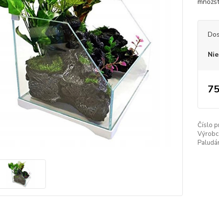
množst
Dos
Nie
75
Číslo p
Výrobc
Paludá