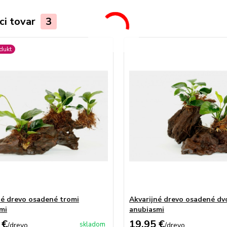
ci tovar
3
dukt
né drevo osadené tromi
Akvarijné drevo osadené d
mi
anubiasmi
 €
19,95 €
skladom
/
drevo
/
drevo