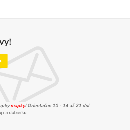
vy!
mapky
mapky
! Orientačne 10 - 14 až 21 dní
j na dobierku: