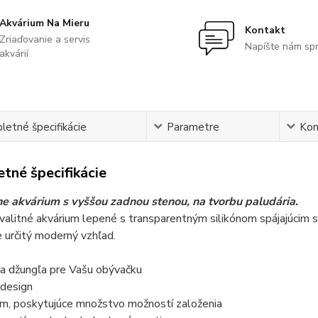
Akvárium Na Mieru
Kontakt
Zriaďovanie a servis
Napíšte nám sp
akvárií
etné špecifikácie
Parametre
Ko
tné špecifikácie
ne akvárium s vyššou zadnou stenou, na tvorbu paludária.
alitné akvárium lepené s transparentným silikónom spájajúcim sk
 určitý moderný vzhľad.
na džungľa pre Vašu obývačku
design
um, poskytujúce množstvo možností založenia