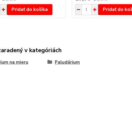
Pridať do košíka
Pridať do ko
zaradený v kategóriách
ium na mieru
Paludárium