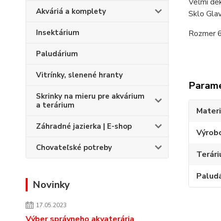
Veľmi de
Akváriá a komplety
Sklo Gla
Insektárium
Rozmer 6
Paludárium
Vitrínky, slenené hranty
Param
Skrinky na mieru pre akvárium
a terárium
Materi
Záhradné jazierka | E-shop
Výrob
Chovateľské potreby
Terári
Palud
Novinky
17.05.2023
Výber správneho akvaterária