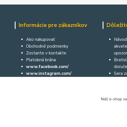
Informácie pre zákazníkov
Dôležit
Ako nakupovať
Návod 
Obchodné podmienky
akvater
Zostante v kontakte
upozor
Platobná brána
Bratis
www.facebook.com/
doruče
www.instagram.com/
Sera za
Aktuálne diane môžete sledovať aj
České 
prostredníctvom nášho facebooku
a na instagrame:
Náš e-shop se