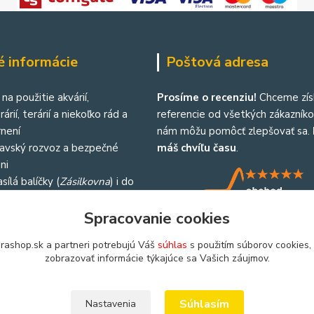
é informácie
Poštová adresa
na použitie akvárií,
Prosíme o recenziu!
Chceme zís
árií, terárií a niekoľko rád a
referencie od všetkých zákazníkov
není
nám môžu pomôcť zlepšovať sa.
lavský rozvoz a bezpečné
máš chvíľu času
.
ni
sílá balíčky (
Zásilkovna
) i do
republiky
Spracovanie cookies
rashop.sk a partneri potrebujú Váš
súhlas
s použitím súborov cookies,
zobrazovať informácie týkajúce sa Vašich záujmov.
Súhlasím
Nastavenia