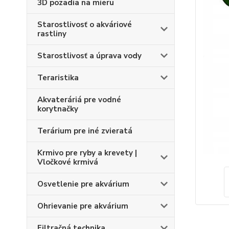
3D pozadia na mieru
Starostlivosť o akváriové
rastliny
Starostlivosť a úprava vody
Teraristika
Akvateráriá pre vodné
korytnačky
Terárium pre iné zvieratá
Krmivo pre ryby a krevety |
Vločkové krmivá
Osvetlenie pre akvárium
Ohrievanie pre akvárium
Filtračná technika