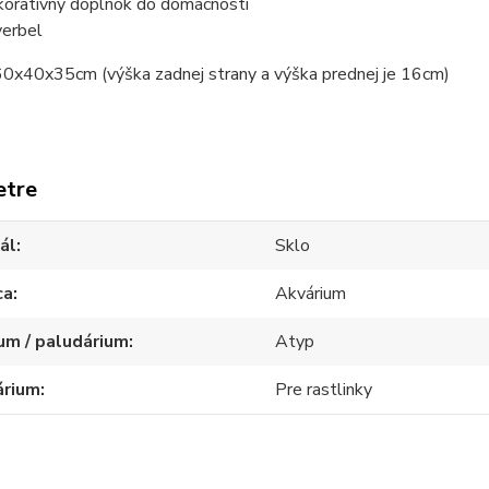
koratívny doplnok do domácnosti
verbel
0x40x35cm (výška zadnej strany a výška prednej je 16cm)
etre
ál
Sklo
ca
Akvárium
um / paludárium
Atyp
árium
Pre rastlinky