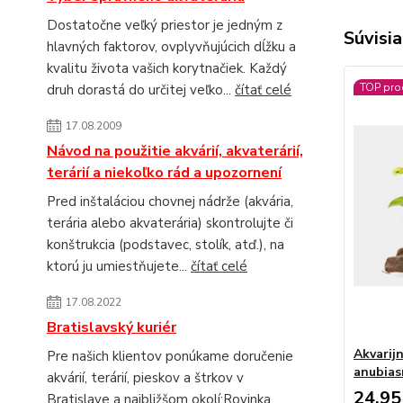
Dostatočne veľký priestor je jedným z
Súvisia
hlavných faktorov, ovplyvňujúcich dĺžku a
kvalitu života vašich korytnačiek. Každý
TOP pro
druh dorastá do určitej veľko...
čítať celé
17.08.2009
Návod na použitie akvárií, akvaterárií,
terárií a niekoľko rád a upozornení
Pred inštaláciou chovnej nádrže (akvária,
terária alebo akvaterária) skontrolujte či
konštrukcia (podstavec, stolík, atď.), na
ktorú ju umiestňujete...
čítať celé
17.08.2022
Bratislavský kuriér
Akvarij
Pre našich klientov ponúkame doručenie
anubias
akvárií, terárií, pieskov a štrkov v
24,95
Bratislave a najbližšom okolí:Rovinka,