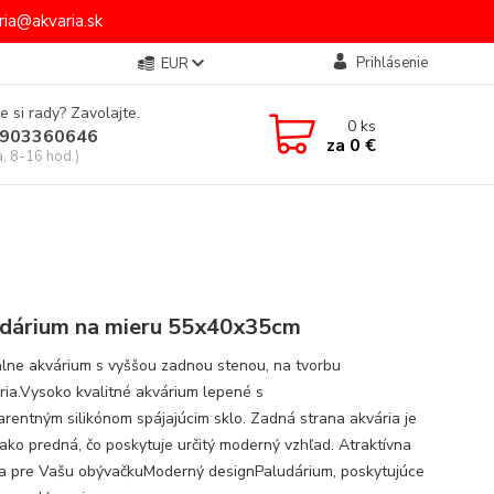
ia@akvaria.sk
Prihlásenie
EUR
e si rady? Zavolajte.
0
ks
903360646
za
0 €
a, 8-16 hod.)
dárium na mieru 55x40x35cm
álne akvárium s vyššou zadnou stenou, na tvorbu
ria.Vysoko kvalitné akvárium lepené s
arentným silikónom spájajúcim sklo. Zadná strana akvária je
 ako predná, čo poskytuje určitý moderný vzhľad. Atraktívna
a pre Vašu obývačkuModerný designPaludárium, poskytujúce