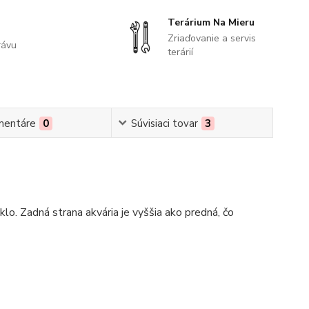
Terárium Na Mieru
Zriaďovanie a servis
rávu
terárií
mentáre
0
Súvisiaci tovar
3
lo. Zadná strana akvária je vyššia ako predná, čo