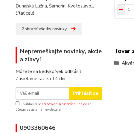
Dunajská Lužná, Šamorín, Kvetoslavo...
čítať celé
Zobraziť všetky novinky
Tovar 
Nepremeškajte novinky, akcie
a zľavy!
Akvár
Môžete sa kedykoľvek odhlásiť.
Zasielame raz za 14 dní.
Prihlásiť sa
Súhlasím so
spracovaním osobných údajov
za
účelom zasielania newslettera.
0903360646