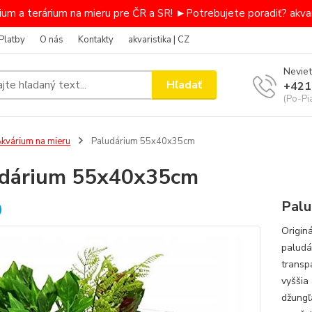
um a terárium na mieru pre ČR a SR! ►Potrebujete poradiť? akvar
Platby
O nás
Kontakty
akvaristika | CZ
Neviet
Hľadať
+421
(Po-Pi
kvárium na mieru
Paludárium 55x40x35cm
udárium 55x40x35cm
Palu
Origin
paludá
transp
vyššia
džungľ