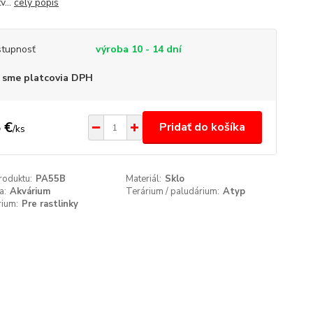
v...
celý popis
tupnosť
výroba 10 - 14 dní
 sme platcovia DPH
 €
Pridať do košíka
/
ks
roduktu:
PA55B
Materiál:
Sklo
a:
Akvárium
Terárium / paludárium:
Atyp
rium:
Pre rastlinky