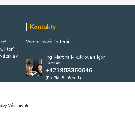
Kontakty
kať
Výroba akvárií a terárií
, ktorí
Nápíš ak
Ing. Martina Mikulíková a Igor
Heriban
+421903360646
(Po-Pia, 8-16 hod.)
akvaria@akvaria.sk
 aby Vám mohli