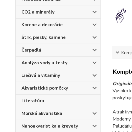
CO2 a minerály
Korene a dekorácie
Štrk, piesky, kamene
Čerpadlá
Kompl
Analýza vody a testy
Komple
Liečivá a vitamíny
Originál
Akvaristické pomôcky
Vysoko kv
poskytuje
Literatúra
Atraktív
Morská akvaristika
Moderný 
Paludári
Nanoakvaristika a krevety