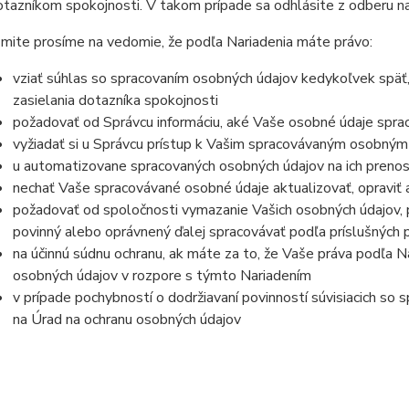
otazníkom spokojnosti. V takom prípade sa odhlásite z odberu n
mite prosíme na vedomie, že podľa Nariadenia máte právo:
vziať súhlas so spracovaním osobných údajov kedykoľvek späť
zasielania dotazníka spokojnosti
požadovať od Správcu informáciu, aké Vaše osobné údaje spra
vyžiadať si u Správcu prístup k Vašim spracovávaným osobným
u automatizovane spracovaných osobných údajov na ich prenos
nechať Vaše spracovávané osobné údaje aktualizovať, opraviť
požadovať od spoločnosti vymazanie Vašich osobných údajov, p
povinný alebo oprávnený ďalej spracovávať podľa príslušných 
na účinnú súdnu ochranu, ak máte za to, že Vaše práva podľa N
osobných údajov v rozpore s týmto Nariadením
v prípade pochybností o dodržiavaní povinností súvisiacich so
na Úrad na ochranu osobných údajov