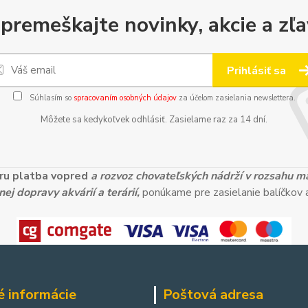
premeškajte novinky, akcie a zľa
Prihlásiť sa
Súhlasím so
spracovaním osobných údajov
za účelom zasielania newslettera.
Môžete sa kedykoľvek odhlásiť. Zasielame raz za 14 dní.
ieru platba vopred
a rozvoz chovateľských nádrží v rozsahu 
ej dopravy akvárií a terárií,
ponúkame pre zasielanie balíčkov a
é informácie
Poštová adresa