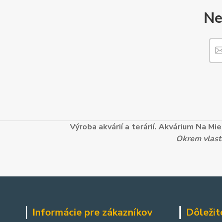
Ne
Výroba akvárií a terárií. Akvárium Na M
Okrem vlastn
Informácie pre zákazníkov
Dôležit