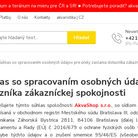
um a terárium na mieru pre ČR a SR! ►Potrebujete poradiť? akvar
Platby
O nás
Kontakty
akvaristika | CZ
Neviet
Hľadať
+421
(Po-Pi
úhlas so spracovaním osobných údajov pre účely zaslania dotazníka zákazn
as so spracovaním osobných údaj
zníka zákazníckej spokojnosti
ľujete týmto súhlas spoločnosti
AkvaShop s.r.o
., so sídlo
ísaná v obchodnom registri Mestského súdu Bratislava III, odd
nikania Záhorská Bystrica 2811, 84106 Bratislava
(ďalej 
lamentu a Rady (EÚ) č. 2016/679 o ochrane fyzických osôb v
ybe týchto údajov a o zrušení smernice 95/46/ES (všeobec