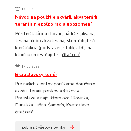
17.08.2009
Návod na použitie akvárií, akvaterárií,
terárií a niekoľko rád a upozornení
Pred inštaláciou chovnej nádrže (akvária,
terária alebo akvaterária) skontrolujte či
konštrukcia (podstavec, stolík, atď.), na
ktorú ju umiestňujete...
čítať celé
17.08.2022
Bratislavský kuriér
Pre našich klientov ponúkame doručenie
akvárií, terárií, pieskov a štrkov v
Bratislave a najbližšom okolí:Rovinka,
Dunajská Lužná, Šamorín, Kvetoslavo...
čítať celé
Zobraziť všetky novinky