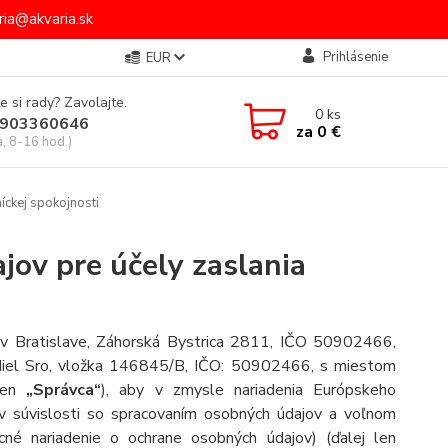
ia@akvaria.sk
Prihlásenie
EUR
e si rady? Zavolajte.
0
ks
903360646
za
0 €
a, 8-16 hod.)
íckej spokojnosti
ov pre účely zaslania
m v Bratislave, Záhorská Bystrica 2811, IČO 50902466,
iel Sro, vložka
146845/B
, IČO: 50902466, s miestom
len
„Správca“
), aby v zmysle nariadenia Európskeho
 súvislosti so spracovaním osobných údajov a voľnom
né nariadenie o ochrane osobných údajov) (ďalej len