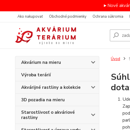
►Nové akvári
Ako nakupovať
Obchodné podmienky
Ochrana súkromia
Úvod
S
Akvárium na mieru
Súhl
Výroba terárií
dota
Akvárijné rastliny a kolekcie
Ude
3D pozadia na mieru
Zap
Starostlivosť o akváriové
pod
rastliny
par
poh