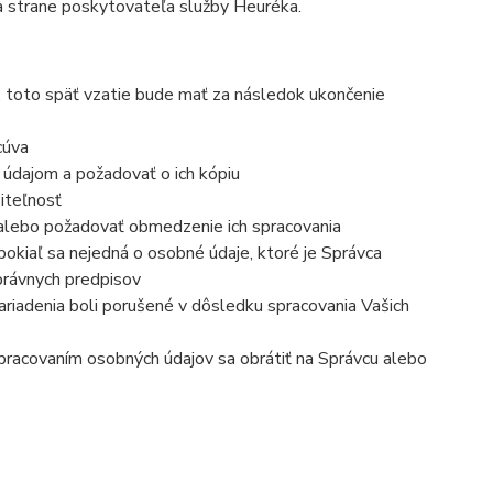
a strane poskytovateľa služby Heuréka.
, toto späť vzatie bude mať za následok ukončenie
cúva
 údajom a požadovať o ich kópiu
iteľnosť
 alebo požadovať obmedzenie ich spracovania
okiaľ sa nejedná o osobné údaje, ktoré je Správca
právnych predpisov
ariadenia boli porušené v dôsledku spracovania Vašich
 spracovaním osobných údajov sa obrátiť na Správcu alebo