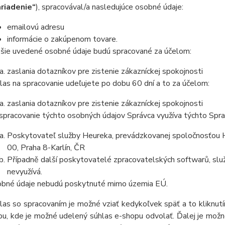
riadenie“
), spracovával/a nasledujúce osobné údaje:
emailovú adresu
informácie o zakúpenom tovare.
šie uvedené osobné údaje budú spracované za účelom:
zaslania dotazníkov pre zistenie zákazníckej spokojnosti
las na spracovanie udeľujete po dobu
60 dní
a to za účelom:
zaslania dotazníkov pre zistenie zákazníckej spokojnosti
spracovanie týchto osobných údajov Správca využíva týchto Spr
Poskytovateľ služby Heureka, prevádzkovanej spoločnosťou He
00, Praha 8-Karlín, ČR
Případně další poskytovatelé zpracovatelských softwarů, služ
nevyužívá.
bné údaje nebudú poskytnuté mimo územia EÚ.
las so spracovaním je možné vziať kedykoľvek späť a to kliknutím
u, kde je možné udelený súhlas e-shopu odvolať. Ďalej je možné