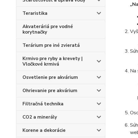
Starostlivosť a úprava vody
„Na
Teraristika
Akvateráriá pre vodné
Vyš
korytnačky
Terárium pre iné zvieratá
Súh
Krmivo pre ryby a krevety |
Vločkové krmivá
Na 
Osvetlenie pre akvárium
Ohrievanie pre akvárium
Filtračná technika
Oso
CO2 a minerály
Súh
Korene a dekorácie
web