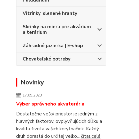
Paludárium
Vitrínky, slenené hranty
Skrinky na mieru pre akvárium
a terárium
Záhradné jazierka | E-shop
Chovateľské potreby
Novinky
17.05.2023
Výber správneho akvaterária
Dostatočne veľký priestor je jedným z
hlavných faktorov, ovplyvňujúcich dĺžku a
kvalitu života vašich korytnačiek. Každý
druh dorastá do určitej veľko...
čítať celé