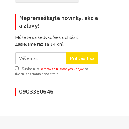
Nepremeškajte novinky, akcie
a zľavy!
Môžete sa kedykoľvek odhlásiť.
Zasielame raz za 14 dní.
Prihlásiť sa
Súhlasím so
spracovaním osobných údajov
za
účelom zasielania newslettera.
0903360646