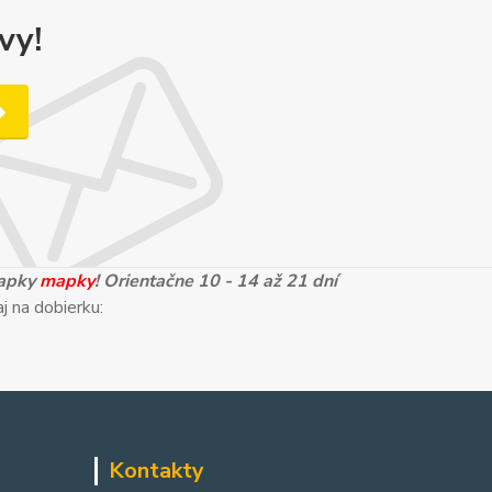
vy!
mapky
mapky
! Orientačne 10 - 14 až 21 dní
j na dobierku:
Kontakty