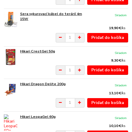
Sera vykurovací kábel do terárií 4m
Skladom
15W
19,90 €
/
ks
Pridať do košíka
Hikari CrestGel 50g
Skladom
9,30 €
/
ks
Pridať do košíka
Hikari Dragon Delite 200g
Skladom
13,10 €
/
ks
Pridať do košíka
Hikari LeopaGel 60g
Skladom
10,10 €
/
ks