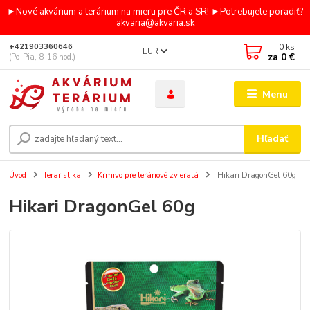
►Nové akvárium a terárium na mieru pre ČR a SR! ►Potrebujete poradiť?
akvaria@akvaria.sk
0
ks
+421903360646
EUR
za
0 €
(Po-Pia, 8-16 hod.)
Menu
Hľadať
Úvod
Teraristika
Krmivo pre teráriové zvieratá
Hikari DragonGel 60g
Hikari DragonGel 60g