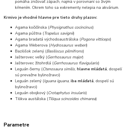
pomáha znižovať zápach, najmä v porovnaní so živým
kŕmením. Okrem toho sa exkrementy nelepia na akvárium.
Krmivo je vhodné hlavne pre tieto druhy plazov:
Agama kočičínska (
Physignathus cocincinus
)
Agama púštna (
Trapelus savignii
)
Agama bradatá východoaustrálska (
Pogona vitticeps
)
Agama Weberova (
Hydrosaurus weberi
)
Bazilišok zelený (
Basiliscus pilmifrons
)
Jašterovec veľký (
Gerrhosaurus major
)
Jašterovec žltohrdlá (
Gerrhosaurus flavigularis
)
Leguán čierny (
Ctenosaura similis
,
hlavne mláďatá
, dospelí
sú prevažne bylinožravci)
Leguán zelený (
Iguana iguana
,
iba mláďatá
, dospelí sú
bylinožravci)
Leguán obojkový (
Crotaphytus insularis
)
Tilikva austálska (
Tiliqua scincoides chimarea
)
Parametre