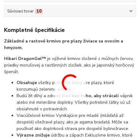
Súvisiaci tovar
10
Kompletné špecifikácie
Základné a rastové krmivo pre plazy živiace sa ovocím a
hmyzom.
Hikari DragonGel™
je výživné krmivo zložené z múčnych červov,
priadky morušovej a rastlinných zložiek, ako je japonský horčicový
špenát.
Obsahuje
všetky potrebné živiny pre plazy, ktoré
konzumujú zeleninu a hmyz.
Budú žiť dlhý a zdravý život
bez toho, aby strácali
vápnik
alebo iné minerálne doplnky. Všetky potrebné látky sú už
obsiahnuté v potravinách.
Viacúčelové krmivo Vynikajúce pre mladé (mláďatá až
dospelé) všežravé plazy, ako je agama bradatá. Môže sa
používať ako doplnková strava pre dospelé bylinožravce.
Výrazne znižuje
údržbu a zápach Exkluzívne krmivo, ktoré