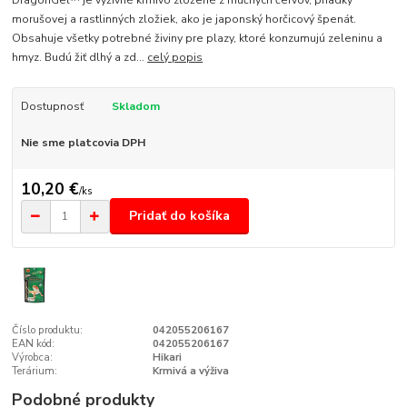
DragonGel™ je výživné krmivo zložené z múčnych červov, priadky
morušovej a rastlinných zložiek, ako je japonský horčicový špenát.
Obsahuje všetky potrebné živiny pre plazy, ktoré konzumujú zeleninu a
hmyz. Budú žiť dlhý a zd...
celý popis
Dostupnosť
Skladom
Nie sme platcovia DPH
10,20 €
/
ks
Pridať do košíka
Číslo produktu:
042055206167
EAN kód:
042055206167
Výrobca:
Hikari
Terárium:
Krmivá a výživa
Podobné produkty