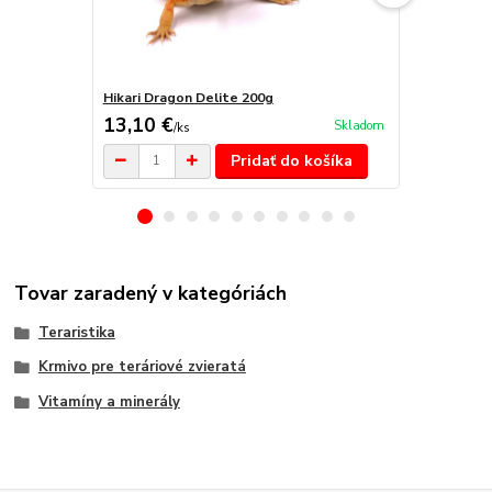
Hikari Dragon Delite 200g
Hikari Leop
13,10 €
10,10 €
Skladom
/
ks
/
k
Pridať do košíka
Tovar zaradený v kategóriách
Teraristika
Krmivo pre teráriové zvieratá
Vitamíny a minerály