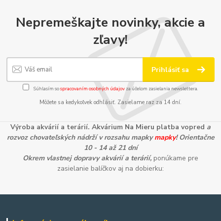
Nepremeškajte novinky, akcie a
zľavy!
Prihlásiť sa
Súhlasím so
spracovaním osobných údajov
za účelom zasielania newslettera.
Môžete sa kedykoľvek odhlásiť. Zasielame raz za 14 dní.
Výroba akvárií a terárií. Akvárium Na Mieru platba vopred
a
rozvoz chovateľských nádrží v rozsahu mapky
mapky
! Orientačne
10 - 14 až 21 dní
Okrem vlastnej dopravy akvárií a terárií,
ponúkame pre
zasielanie balíčkov aj na dobierku: