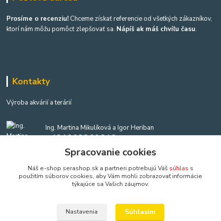
Prosíme o recenziu!
Chceme získať referencie od všetkých zákazníkov,
ktorí nám môžu pomôcť zlepšovať sa.
Nápíš ak máš chvíľu času
.
Kontakty
Výroba akvárií a terárií
Ing. Martina Mikulíková a Igor Heriban
+421903360646
(Po-Pia, 8-16 hod.)
Spracovanie cookies
Náš e-shop serashop.sk a partneri potrebujú Váš
súhlas
s
akvaria@akvaria.sk
použitím súborov cookies, aby Vám mohli zobrazovať informácie
týkajúce sa Vašich záujmov.
Súhlasím
Nastavenia