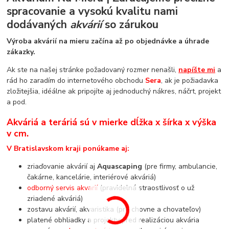
spracovanie a vysokú kvalitu nami
dodávaných
akvárií
so zárukou
Výroba akvárií na mieru začína až po objednávke a úhrade
zákazky.
Ak ste na našej stránke požadovaný rozmer nenašli,
napíšte mi
a
rád ho zaradím do internetového obchodu
Sera
, ak je požiadavka
zložitejšia, idéálne ak pripojíte aj jednoduchý nákres, náčrt, projekt
a pod.
Akváriá a teráriá sú v mierke dĺžka x šírka x výška
v cm.
V Bratislavskom kraji ponúkame aj:
zriaďovanie akvárií aj
Aquascaping
(pre firmy, ambulancie,
čakárne, kancelárie, interiérové akváriá)
odborný servis akvarií
(pravidelná straostlivosť o už
zriadené akváriá)
zostavu akvárií, akvaristika (pre chovne a chovateľov)
platené obhliadky a projekty pred realizáciou akvária