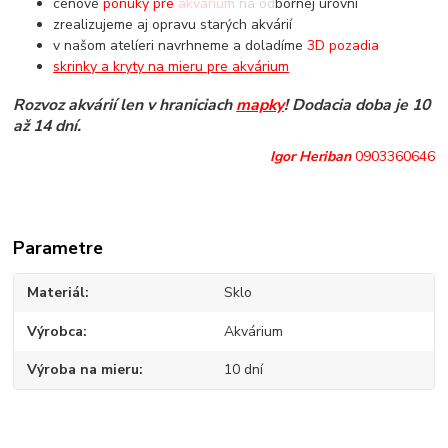
cenové
ponuky pre akvárium
na odbornej úrovni
zrealizujeme aj opravu starých akvárií
v našom atelíeri navrhneme a doladíme
3D pozadia
skrinky a kryty na mieru pre akvárium
Rozvoz akvárií len v hraniciach
mapky
! Dodacia doba je 10
až 14 dní.
Igor Heriban
0903360646
Parametre
Materiál
Sklo
Výrobca
Akvárium
Výroba na mieru
10 dní