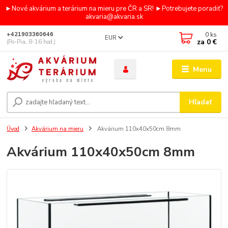
►Nové akvárium a terárium na mieru pre ČR a SR! ►Potrebujete poradiť?
akvaria@akvaria.sk
0
ks
+421903360646
EUR
za
0 €
(Po-Pia, 8-16 hod.)
Menu
Hľadať
Úvod
Akvárium na mieru
Akvárium 110x40x50cm 8mm
Akvárium 110x40x50cm 8mm