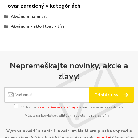
Tovar zaradený v kategóriách
Akvárium na mieru
Akvárium - sklo Float - číre
Nepremeškajte novinky, akcie a
zľavy!
Prihlásiť sa
Súhlasím so
spracovaním osobných údajov
za účelom zasielania newslettera.
Môžete sa kedykoľvek odhlásiť. Zasielame raz za 14 dní.
Výroba akvárií a terárií. Akvárium Na Mieru platba vopred
a
rozvoz chovateľských nádrží v rozsahu mapky
mapky
! Orientačne