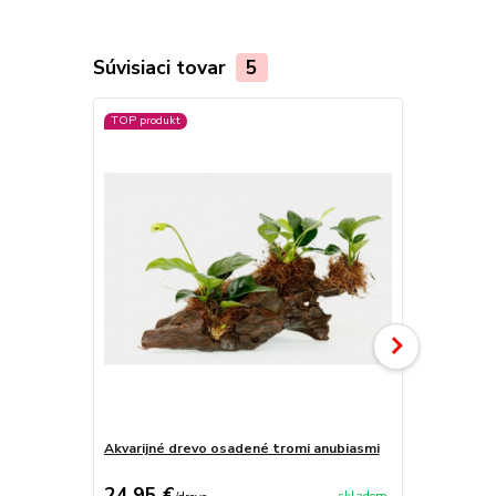
Súvisiaci tovar
5
TOP produkt
Akvarijné drevo osadené tromi anubiasmi
Akvarijné d
24,95 €
19,95 €