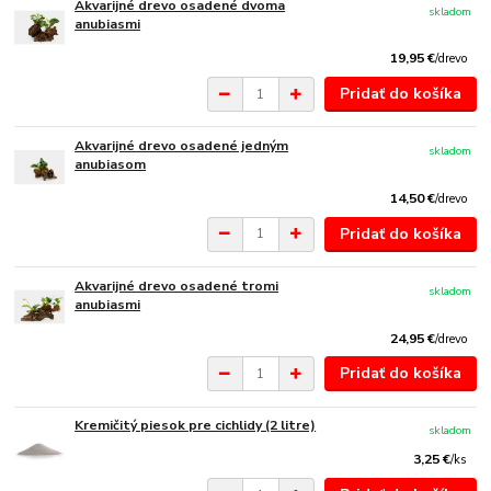
Akvarijné drevo osadené dvoma
skladom
anubiasmi
19,95 €
/
drevo
Pridať do košíka
Akvarijné drevo osadené jedným
skladom
anubiasom
14,50 €
/
drevo
Pridať do košíka
Akvarijné drevo osadené tromi
skladom
anubiasmi
24,95 €
/
drevo
Pridať do košíka
Kremičitý piesok pre cichlidy (2 litre)
skladom
3,25 €
/
ks