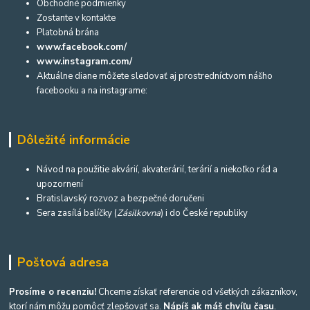
Obchodné podmienky
Zostante v kontakte
Platobná brána
www.facebook.com/
www.instagram.com/
Aktuálne diane môžete sledovať aj prostredníctvom nášho
facebooku a na instagrame:
Dôležité informácie
Návod na použitie akvárií, akvaterárií, terárií a niekoľko rád a
upozornení
Bratislavský rozvoz a bezpečné doručeni
Sera zasílá balíčky (
Zásilkovna
) i do České republiky
Poštová adresa
Prosíme o recenziu!
Chceme získať referencie od všetkých zákazníkov,
ktorí nám môžu pomôcť zlepšovať sa.
Nápíš ak máš chvíľu času
.