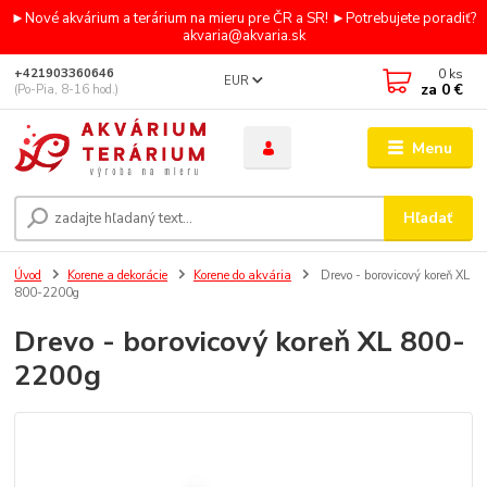
►Nové akvárium a terárium na mieru pre ČR a SR! ►Potrebujete poradiť?
akvaria@akvaria.sk
0
ks
+421903360646
EUR
za
0 €
(Po-Pia, 8-16 hod.)
Menu
Hľadať
Úvod
Korene a dekorácie
Korene do akvária
Drevo - borovicový koreň XL
800-2200g
Drevo - borovicový koreň XL 800-
2200g