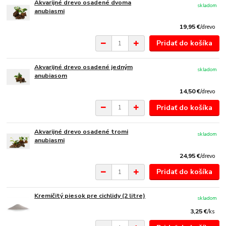
Akvarijné drevo osadené dvoma
skladom
anubiasmi
19,95 €
/
drevo
Pridať do košíka
Akvarijné drevo osadené jedným
skladom
anubiasom
14,50 €
/
drevo
Pridať do košíka
Akvarijné drevo osadené tromi
skladom
anubiasmi
24,95 €
/
drevo
Pridať do košíka
Kremičitý piesok pre cichlidy (2 litre)
skladom
3,25 €
/
ks