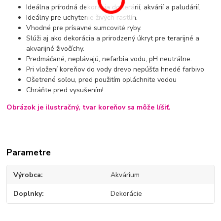
Ideálna prírodná dekorácia do terárií, akvárií a paludárií.
Ideálny pre uchytenie živých rastlín.
Vhodné pre prísavné sumcovité ryby.
Slúži aj ako dekorácia a prirodzený úkryt pre terarijné a
akvarijné živočíchy.
Predmáčané, neplávajú, nefarbia vodu, pH neutrálne.
Pri vložení koreňov do vody drevo nepúšťa hnedé farbivo
Ošetrené soľou, pred použitím opláchnite vodou
Chráňte pred vysušením!
Obrázok je ilustračný, tvar koreňov sa môže líšiť.
Parametre
Výrobca
Akvárium
Doplnky
Dekorácie