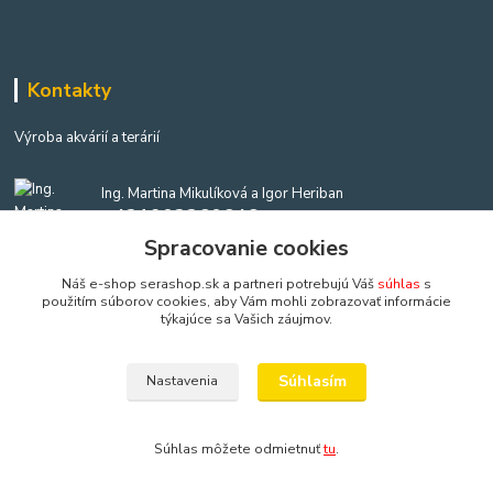
Kontakty
Výroba akvárií a terárií
Ing. Martina Mikulíková a Igor Heriban
+421903360646
(Po-Pia, 8-16 hod.)
Spracovanie cookies
Náš e-shop serashop.sk a partneri potrebujú Váš
súhlas
s
akvaria@akvaria.sk
použitím súborov cookies, aby Vám mohli zobrazovať informácie
týkajúce sa Vašich záujmov.
Súhlasím
Nastavenia
Copyright: AkvaShop s.r.o. • 1999 - 2024 • IBAN: SK9583300000002201237425
Súhlas môžete odmietnuť
tu
.