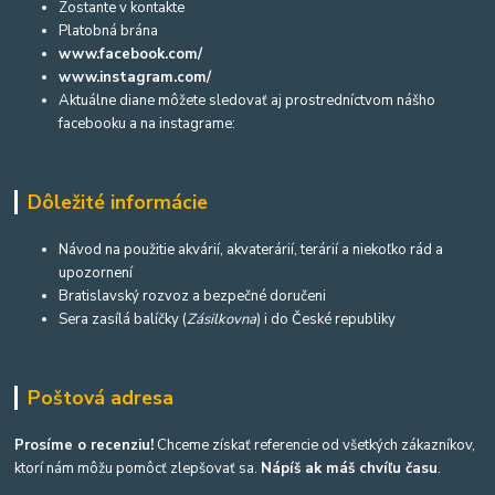
Zostante v kontakte
Platobná brána
www.facebook.com/
www.instagram.com/
Aktuálne diane môžete sledovať aj prostredníctvom nášho
facebooku a na instagrame:
Dôležité informácie
Návod na použitie akvárií, akvaterárií, terárií a niekoľko rád a
upozornení
Bratislavský rozvoz a bezpečné doručeni
Sera zasílá balíčky (
Zásilkovna
) i do České republiky
Poštová adresa
Prosíme o recenziu!
Chceme získať referencie od všetkých zákazníkov,
ktorí nám môžu pomôcť zlepšovať sa.
Nápíš ak máš chvíľu času
.