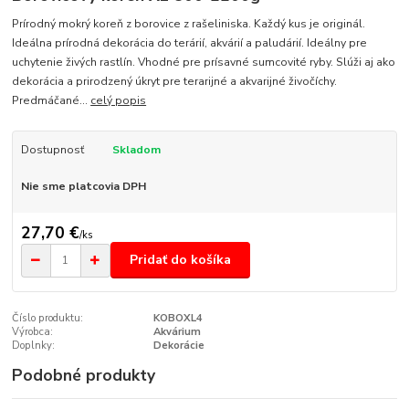
Prírodný mokrý koreň z borovice z rašeliniska. Každý kus je originál.
Ideálna prírodná dekorácia do terárií, akvárií a paludárií. Ideálny pre
uchytenie živých rastlín. Vhodné pre prísavné sumcovité ryby. Slúži aj ako
dekorácia a prirodzený úkryt pre terarijné a akvarijné živočíchy.
Predmáčané...
celý popis
Dostupnosť
Skladom
Nie sme platcovia DPH
27,70 €
/
ks
Pridať do košíka
Číslo produktu:
KOBOXL4
Výrobca:
Akvárium
Doplnky:
Dekorácie
Podobné produkty