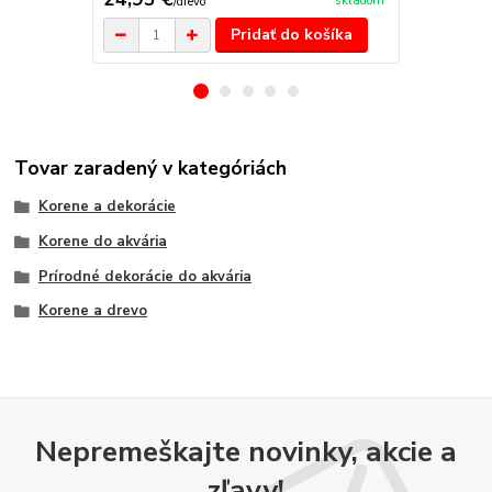
skladom
/
drevo
/
d
Pridať do košíka
Tovar zaradený v kategóriách
Korene a dekorácie
Korene do akvária
Prírodné dekorácie do akvária
Korene a drevo
Nepremeškajte novinky, akcie a
zľavy!