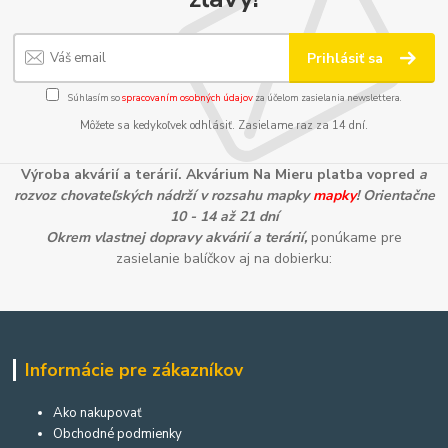
Prihlásiť sa
Súhlasím so
spracovaním osobných údajov
za účelom zasielania newslettera.
Môžete sa kedykoľvek odhlásiť. Zasielame raz za 14 dní.
Výroba akvárií a terárií. Akvárium Na Mieru platba vopred
a
rozvoz chovateľských nádrží v rozsahu mapky
mapky
! Orientačne
10 - 14 až 21 dní
Okrem vlastnej dopravy akvárií a terárií,
ponúkame pre
zasielanie balíčkov aj na dobierku:
Informácie pre zákazníkov
Ako nakupovať
Obchodné podmienky