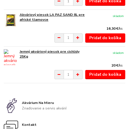
Pridať do košíka
Akváriový piesok LA PAZ SAND 8L pre
skladom
africké tlamovce
16,30 €
/
ks
Pridať do košíka
Jemný akváriový piesok pre cichlidy
skladom
25Kg
20 €
/
ks
Pridať do košíka
Akvárium Na Mieru
Zriaďovanie a servis akvárií
Kontakt