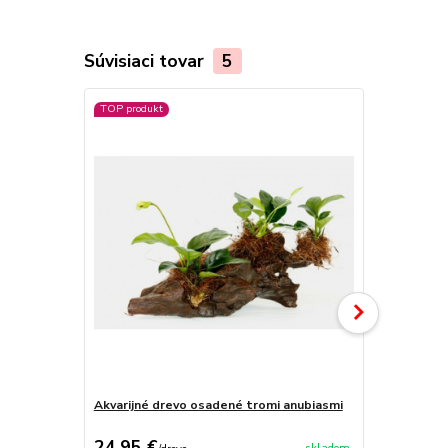
Súvisiaci tovar
5
TOP produkt
Akvarijné drevo osadené tromi anubiasmi
Akvarijné d
24,95 €
19,95 €