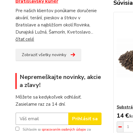
Bratislavský kuriér
Súvisia
Pre našich klientov ponúkame doručenie
akvárií, terárií, pieskov a štrkov v
Bratislave a najbližšom okolí:Rovinka,
Dunajská Lužná, Šamorín, Kvetoslavo...
čítať celé
Zobraziť všetky novinky
Nepremeškajte novinky, akcie
a zľavy!
Môžete sa kedykoľvek odhlásiť.
Zasielame raz za 14 dní.
Substrát
14 €
/
k
Prihlásiť sa
Súhlasím so
spracovaním osobných údajov
za