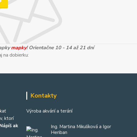
mapky
mapky
! Orientačne 10 - 14 až 21 dní
j na dobierku:
Kontakty
kať
Výroba akvárií a terárií
, ktorí
Nápíš ak
Ing. Martina Mikulíková a Igor
Heriban