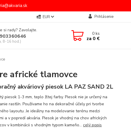
ia@akvaria.sk
Prihlásenie
EUR
e si rady? Zavolajte.
0
ks
903360646
za
0 €
a, 8-16 hod.)
vce
e africké tlamovce
račný akváriový piesok LA PAZ SAND 2L
tý piesok 1-3 mm, teplo žltej farby. Piesok nie je určený na
anie rastlín. Používame ho na dekoračné účely pri tvorbe
jného layoutu. Je ideálny na modelovanie terénu medzi
i a v popredí akvária. Piesok je vhodný na chov afrických
cov v kombinácii s vhodným typom kameňo...
celý popis