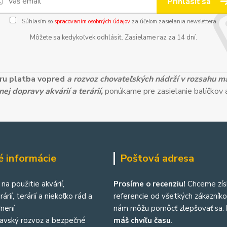
Prihlásiť sa
Súhlasím so
spracovaním osobných údajov
za účelom zasielania newslettera.
Môžete sa kedykoľvek odhlásiť. Zasielame raz za 14 dní.
ieru platba vopred
a rozvoz chovateľských nádrží v rozsahu 
ej dopravy akvárií a terárií,
ponúkame pre zasielanie balíčkov a
é informácie
Poštová adresa
na použitie akvárií,
Prosíme o recenziu!
Chceme zís
árií, terárií a niekoľko rád a
referencie od všetkých zákazníkov
není
nám môžu pomôcť zlepšovať sa.
lavský rozvoz a bezpečné
máš chvíľu času
.