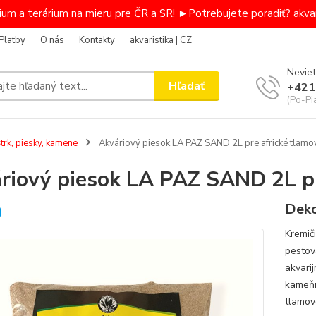
um a terárium na mieru pre ČR a SR! ►Potrebujete poradiť? akvar
Platby
O nás
Kontakty
akvaristika | CZ
Neviet
Hľadať
+421
(Po-Pi
trk, piesky, kamene
Akváriový piesok LA PAZ SAND 2L pre africké tlamo
riový piesok LA PAZ SAND 2L pr
Deko
Kremiči
pestov
akvari
kameňm
tlamov