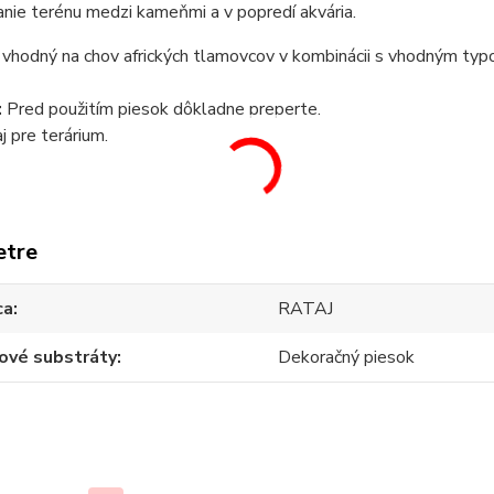
nie terénu medzi kameňmi a v popredí akvária.
 vhodný na chov afrických tlamovcov v kombinácii s vhodným ty
:
Pred použitím piesok dôkladne preperte.
j pre terárium.
etre
ca
RATAJ
ové substráty
Dekoračný piesok