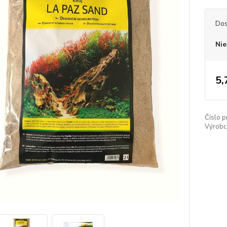
Dos
Nie
5,
Číslo p
Výrobc