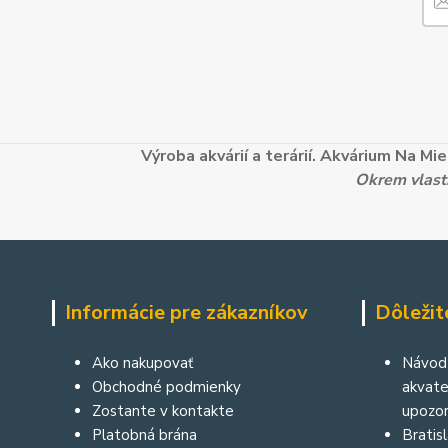
Výroba akvárií a terárií. Akvárium Na M
Okrem vlastn
Informácie pre zákazníkov
Dôležit
Ako nakupovať
Návod 
Obchodné podmienky
akvater
Zostante v kontakte
upozor
Platobná brána
Bratis