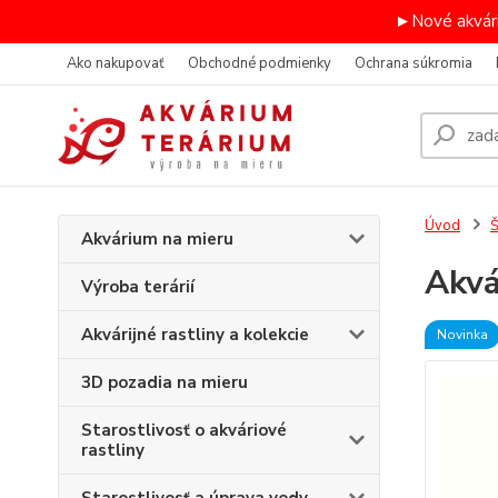
►Nové akvári
Ako nakupovať
Obchodné podmienky
Ochrana súkromia
Úvod
Š
Akvárium na mieru
Akvá
Výroba terárií
Akvárijné rastliny a kolekcie
Novinka
3D pozadia na mieru
Starostlivosť o akváriové
rastliny