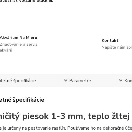
Substrát Volcano Black 8L
Akvárium Na Mieru
Kontakt
Zriaďovanie a servis
Napíšte nám sp
akvárií
etné špecifikácie
Parametre
Ko
tné špecifikácie
ičitý piesok 1-3 mm, teplo žltej 
e je určený na pestovanie rastlín. Používame ho na dekoračné účel