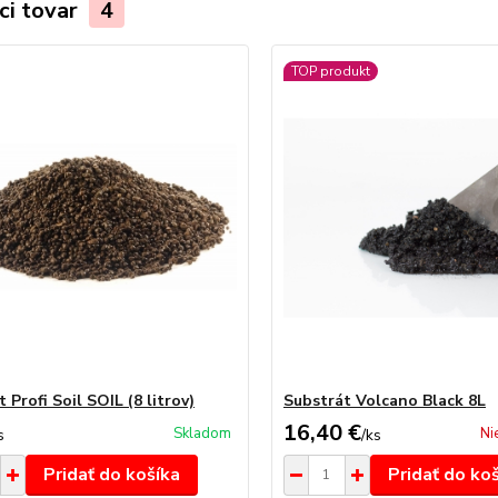
ci tovar
4
TOP produkt
 Profi Soil SOIL (8 litrov)
Substrát Volcano Black 8L
16,40 €
Skladom
Ni
s
/
ks
Pridať do košíka
Pridať do ko