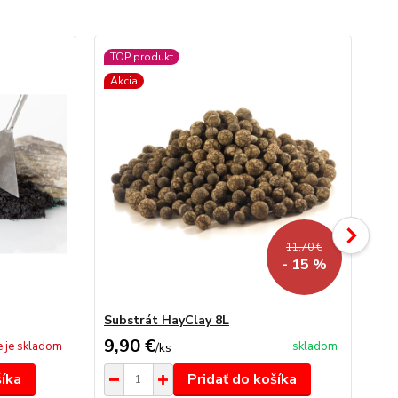
TOP produkt
Akcia
11,70 €
- 15 %
Substrát HayClay 8L
Aq
9,90 €
21
e je skladom
skladom
/
ks
šíka
Pridať do košíka