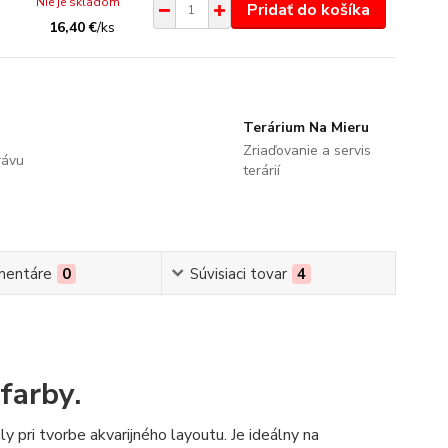
Nie je skladom
Pridať do košíka
16,40 €
/
ks
Terárium Na Mieru
Zriaďovanie a servis
rávu
terárií
mentáre
0
Súvisiaci tovar
4
farby.
y pri tvorbe akvarijného layoutu. Je ideálny na