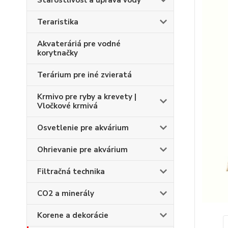
Starostlivosť a úprava vody
Teraristika
Akvateráriá pre vodné
korytnačky
Terárium pre iné zvieratá
Krmivo pre ryby a krevety |
Vločkové krmivá
Osvetlenie pre akvárium
Ohrievanie pre akvárium
Filtračná technika
CO2 a minerály
Korene a dekorácie