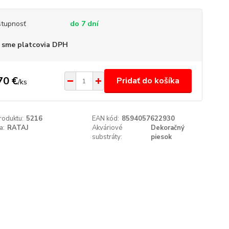
tupnosť
do 7 dní
 sme platcovia DPH
70 €
Pridať do košíka
/
ks
roduktu:
5216
EAN kód:
8594057622930
a:
RATAJ
Akváriové
Dekoračný
substráty:
piesok