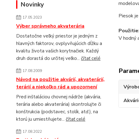
modelova
Novinky
Piesok je
17.05.2023
Výber správneho akvaterária
Použitie
Dostatočne veľký priestor je jedným z
V hodný a
hlavných faktorov, ovplyvňujúcich dĺžku a
kvalitu života vašich korytnačiek. Každý
druh dorastá do určitej veľko...
čítať celé
Param
17.08.2009
Návod na použitie akvárií, akvaterárií,
Výrob
terárií a niekoľko rád a upozornení
Pred inštaláciou chovnej nádrže (akvária,
Akvári
terária alebo akvaterária) skontrolujte či
konštrukcia (podstavec, stolík, atď.), na
ktorú ju umiestňujete...
čítať celé
17.08.2022