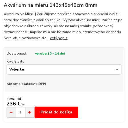
Akvárium na mieru 143x45x40cm 8mm
Akvárium Na Mieru | Zaručujeme precízne spracovanie a vysokú kvalitu
nami dodávaných akvárií so zárukou Výroba akvárií na mieru začína až po
objednávke a úhrade zákazky. Ak ste na našej stránke požadovaný
rozmer nenašli, napíšte mi a rád ho zaradím do internetového obchodu
Sera, ak je požiadavka zlo...
celý popis
Dostupnosť
výroba 10 - 14 dní
Krycie sklo
Nie sme platcovia DPH
cena od
236 €
/
ks
Pridať do košíka