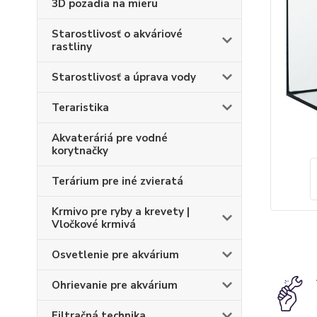
3D pozadia na mieru
Starostlivosť o akváriové
rastliny
Starostlivosť a úprava vody
Teraristika
Akvateráriá pre vodné
korytnačky
Terárium pre iné zvieratá
Krmivo pre ryby a krevety |
Vločkové krmivá
Osvetlenie pre akvárium
Ohrievanie pre akvárium
Filtračná technika