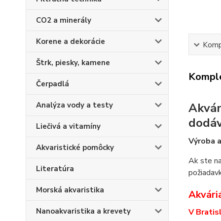
CO2 a minerály
Korene a dekorácie
Kompl
Štrk, piesky, kamene
Komple
Čerpadlá
Analýza vody a testy
Akvár
dodá
Liečivá a vitamíny
Výroba a
Akvaristické pomôcky
Ak ste na
Literatúra
požiadavk
Morská akvaristika
Akváriá
Nanoakvaristika a krevety
V Bratis