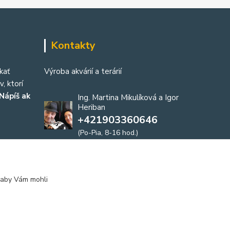
Kontakty
kať
Výroba akvárií a terárií
, ktorí
Nápíš ak
Ing. Martina Mikulíková a Igor
Heriban
+421903360646
(Po-Pia, 8-16 hod.)
akvaria@akvaria.sk
 aby Vám mohli