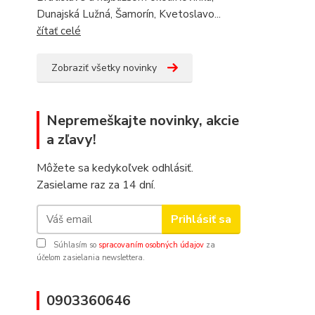
Dunajská Lužná, Šamorín, Kvetoslavo...
čítať celé
Zobraziť všetky novinky
Nepremeškajte novinky, akcie
a zľavy!
Môžete sa kedykoľvek odhlásiť.
Zasielame raz za 14 dní.
Prihlásiť sa
Súhlasím so
spracovaním osobných údajov
za
účelom zasielania newslettera.
0903360646