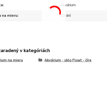
ca
Akvárium
 na mieru
10 dní
zaradený v kategóriách
ium na mieru
Akvárium - sklo Float - číre