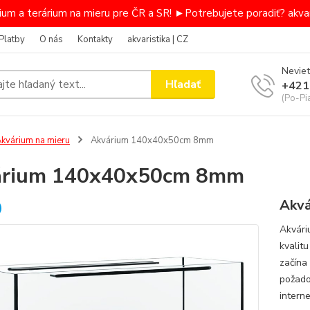
um a terárium na mieru pre ČR a SR! ►Potrebujete poradiť? akvar
Platby
O nás
Kontakty
akvaristika | CZ
Neviet
Hľadať
+421
(Po-Pi
kvárium na mieru
Akvárium 140x40x50cm 8mm
árium 140x40x50cm 8mm
Akvá
Akvári
kvalit
začína
požado
intern