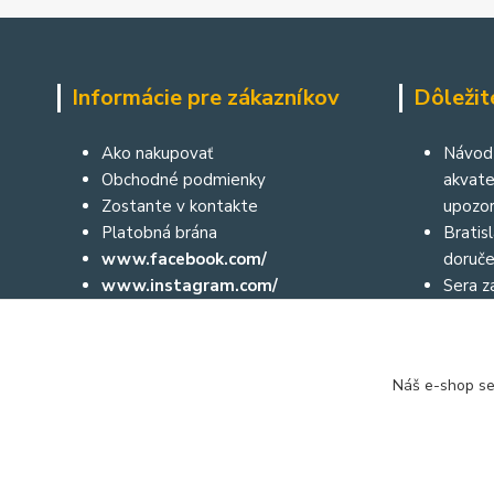
Informácie pre zákazníkov
Dôležit
Ako nakupovať
Návod 
Obchodné podmienky
akvater
Zostante v kontakte
upozor
Platobná brána
Bratis
www.facebook.com/
doruče
www.instagram.com/
Sera za
Aktuálne diane môžete sledovať aj
České 
prostredníctvom nášho facebooku
a na instagrame:
Náš e-shop se