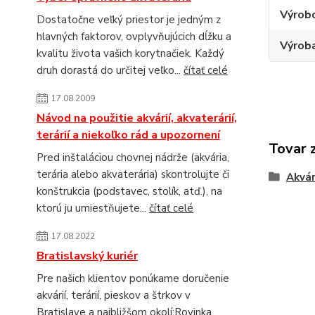
Výrob
Dostatočne veľký priestor je jedným z
hlavných faktorov, ovplyvňujúcich dĺžku a
Výroba
kvalitu života vašich korytnačiek. Každý
druh dorastá do určitej veľko...
čítať celé
17.08.2009
Návod na použitie akvárií, akvaterárií,
terárií a niekoľko rád a upozornení
Tovar 
Pred inštaláciou chovnej nádrže (akvária,
terária alebo akvaterária) skontrolujte či
Akvár
konštrukcia (podstavec, stolík, atď.), na
ktorú ju umiestňujete...
čítať celé
17.08.2022
Bratislavský kuriér
Pre našich klientov ponúkame doručenie
akvárií, terárií, pieskov a štrkov v
Bratislave a najbližšom okolí:Rovinka,