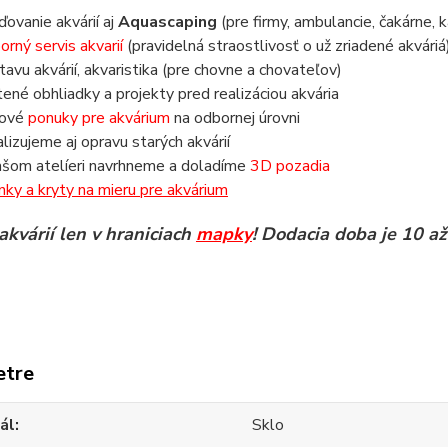
aďovanie akvárií aj
Aquascaping
(pre firmy, ambulancie, čakárne, k
orný servis akvarií
(pravidelná straostlivosť o už zriadené akváriá
tavu akvárií, akvaristika (pre chovne a chovateľov)
tené obhliadky a projekty pred realizáciou akvária
nové
ponuky pre akvárium
na odbornej úrovni
alizujeme aj opravu starých akvárií
ašom atelíeri navrhneme a doladíme
3D pozadia
inky a kryty na mieru pre akvárium
akvárií len v hraniciach
mapky
! Dodacia doba je 10 až
etre
ál
Sklo