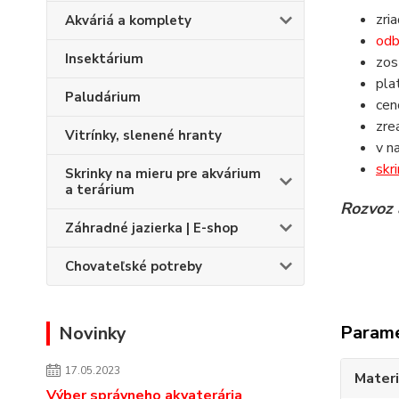
zri
Akváriá a komplety
odb
Insektárium
zos
pla
Paludárium
ce
zre
Vitrínky, slenené hranty
v n
skr
Skrinky na mieru pre akvárium
a terárium
Rozvoz 
Záhradné jazierka | E-shop
Chovateľské potreby
Param
Novinky
17.05.2023
Materi
Výber správneho akvaterária