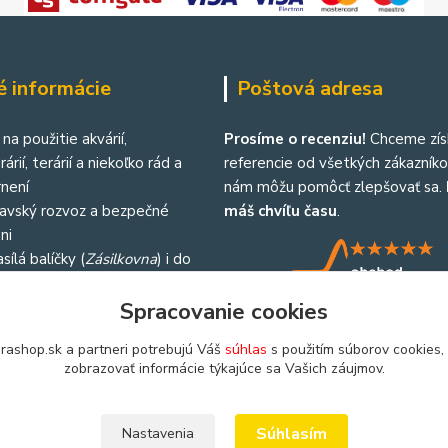
é informácie
Poštová adresa
na použitie akvárií,
Prosíme o recenziu!
Chceme zís
árií, terárií a niekoľko rád a
referencie od všetkých zákazníkov
není
nám môžu pomôcť zlepšovať sa.
lavský rozvoz a bezpečné
máš chvíľu času
.
ni
sílá balíčky (
Zásilkovna
) i do
republiky
Spracovanie cookies
rashop.sk a partneri potrebujú Váš
súhlas
s použitím súborov cookies,
zobrazovať informácie týkajúce sa Vašich záujmov.
Súhlasím
Nastavenia