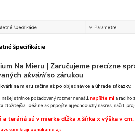
etné špecifikácie
Parametre
tné špecifikácie
ium Na Mieru | Zaručujeme precízne spr
vaných
akvárií
so zárukou
kvárií na mieru začína až po objednávke a úhrade zákazky.
 našej stránke požadovaný rozmer nenašli,
napíšte mi
a rád ho 
a zložitejšia, idéálne ak pripojíte aj jednoduchý nákres, náčrt, pro
 a teráriá sú v mierke dĺžka x šírka x výška v cm
lavskom kraji ponúkame aj: