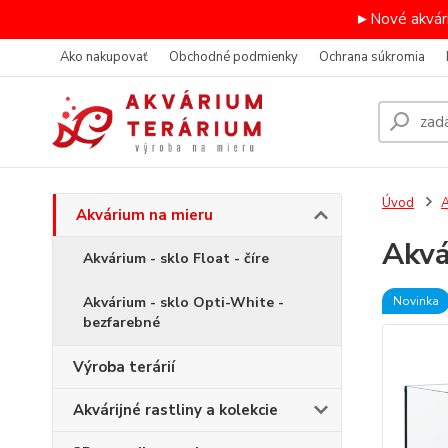
►Nové akvári
Ako nakupovať
Obchodné podmienky
Ochrana súkromia
Úvod
A
Akvárium na mieru
Akv
Akvárium - sklo Float - číre
Akvárium - sklo Opti-White -
Novinka
bezfarebné
Výroba terárií
Akvárijné rastliny a kolekcie