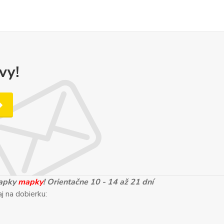
vy!
mapky
mapky
! Orientačne 10 - 14 až 21 dní
j na dobierku: