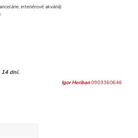
ancelárie, interiérové akváriá)
)
 14 dní.
Igor Heriban
0903360646