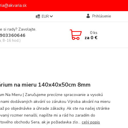
ia@akvaria.sk
Prihlásenie
EUR
e si rady? Zavolajte.
0
ks
903360646
za
0 €
a, 8-16 hod.)
rium na mieru 140x40x50cm 8mm
um Na Mieru | Zaručujeme precízne spracovanie a vysokú
u nami dodávaných akvárií so zárukou Výroba akvárií na mieru
 až po objednávke a úhrade zákazky. Ak ste na našej stránke
vaný rozmer nenašli, napíšte mi a rád ho zaradím do
etového obchodu Sera, ak je požiadavka zlo...
celý popis