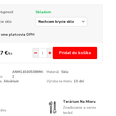
tupnosť
Skladom
cie sklo
 sme platcovia DPH
7 €
Pridať do košíka
/
ks
ANM14040508MM-
Materiál:
Sklo
u:
2
a:
Akvárium
Výroba na mieru:
10 dní
Terárium Na Mieru
Zriaďovanie a servis
rávu
terárií