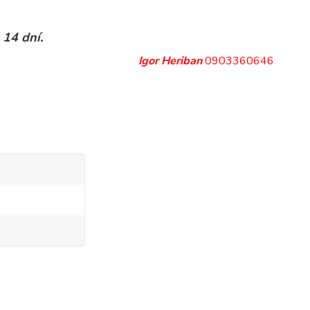
 14 dní.
Igor Heriban
0903360646