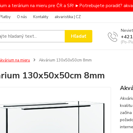
um a terárium na mieru pre ČR a SR! ►Potrebujete poradiť? akvar
Platby
O nás
Kontakty
akvaristika | CZ
Neviet
Hľadať
+421
(Po-Pi
kvárium na mieru
Akvárium 130x50x50cm 8mm
árium 130x50x50cm 8mm
Akvá
Akvári
kvalit
začína
požado
intern