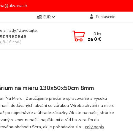
ia@akvaria.sk
Prihlásenie
EUR
e si rady? Zavolajte.
0
ks
903360646
za
0 €
a, 8-16 hod.)
rium na mieru 130x50x50cm 8mm
um Na Mieru | Zaručujeme precízne spracovanie a vysokú
u nami dodávaných akvárií so zárukou Výroba akvárií na mieru
 až po objednávke a úhrade zákazky. Ak ste na našej stránke
vaný rozmer nenašli, napíšte mi a rád ho zaradím do
etového obchodu Sera, ak je požiadavka zlo...
celý popis