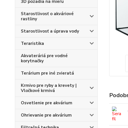
3D pozadia na mieru
Starostlivosť o akváriové
rastliny
Starostlivosť a úprava vody
Teraristika
Akvateráriá pre vodné
korytnačky
Terárium pre iné zvieratá
Krmivo pre ryby a krevety |
Vločkové krmivá
Podobn
Osvetlenie pre akvárium
Ohrievanie pre akvárium
Filtračná technika