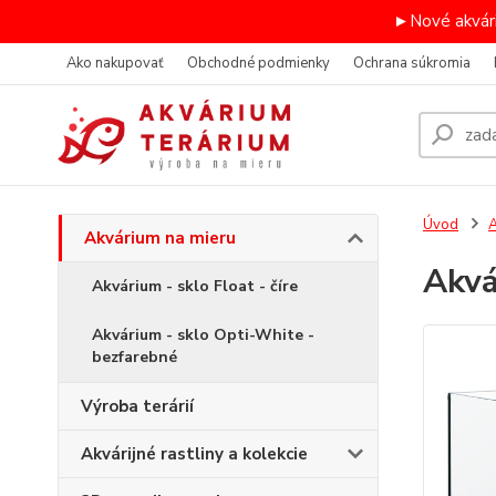
►Nové akvári
Ako nakupovať
Obchodné podmienky
Ochrana súkromia
Úvod
A
Akvárium na mieru
Akv
Akvárium - sklo Float - číre
Akvárium - sklo Opti-White -
bezfarebné
Výroba terárií
Akvárijné rastliny a kolekcie