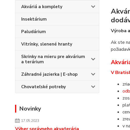
Akváriá a komplety
Akvár
dodá
Insektárium
Výroba a
Paludárium
Ak ste na
Vitrínky, slenené hranty
požiadavk
Skrinky na mieru pre akvárium
Akváriá
a terárium
V Bratis
Záhradné jazierka | E-shop
zri
Chovateľské potreby
odb
zos
pla
Novinky
ce
zre
17.05.2023
v n
Výber správneho akvaterária