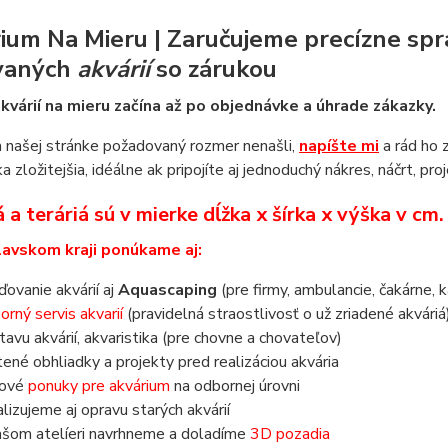
ium Na Mieru | Zaručujeme precízne spr
vaných
akvárií
so zárukou
kvárií na mieru začína až po objednávke a úhrade zákazky.
 našej stránke požadovaný rozmer nenašli,
napíšte mi
a rád ho 
a zložitejšia, idéálne ak pripojíte aj jednoduchý nákres, náčrt, pro
 a teráriá sú v mierke dĺžka x šírka x výška v cm
lavskom kraji ponúkame aj:
aďovanie akvárií aj
Aquascaping
(pre firmy, ambulancie, čakárne, k
orný servis akvarií
(pravidelná straostlivosť o už zriadené akváriá
tavu akvárií, akvaristika (pre chovne a chovateľov)
tené obhliadky a projekty pred realizáciou akvária
nové
ponuky pre akvárium
na odbornej úrovni
alizujeme aj opravu starých akvárií
ašom atelíeri navrhneme a doladíme
3D pozadia