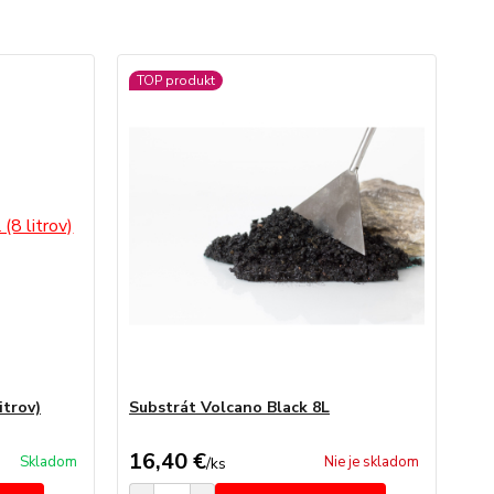
TOP produkt
itrov)
Substrát Volcano Black 8L
16,40 €
Skladom
Nie je skladom
/
ks