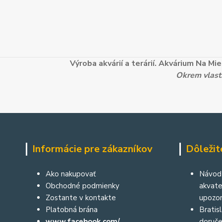
Výroba akvárií a terárií. Akvárium Na M
Okrem vlastn
Informácie pre zákazníkov
Dôležit
Ako nakupovať
Návod 
Obchodné podmienky
akvater
Zostante v kontakte
upozor
Platobná brána
Bratis
www.facebook.com/
doruče