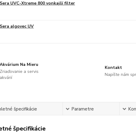
Sera UVC-Xtreme 800 vonkajší filter
Sera algovec UV
Akvárium Na Mieru
Kontakt
Zriaďovanie a servis
Napíšte nám sp
akvárií
etné špecifikácie
Parametre
Ko
tné špecifikácie