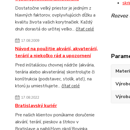
skr
Dostatočne veľký priestor je jedným z
hlavných faktorov, ovplyvňujúcich dĺžku a
Rozvoz 
kvalitu života vašich korytnačiek. Každý
druh dorastá do určitej veľko...
čítať celé
17.08.2009
Návod na použitie akvárií, akvaterárií,
Param
terárií a niekoľko rád a upozornení
Pred inštaláciou chovnej nádrže (akvária,
Materi
terária alebo akvaterária) skontrolujte či
konštrukcia (podstavec, stolík, atď.), na
Výrob
ktorú ju umiestňujete...
čítať celé
Výroba
17.08.2022
Bratislavský kuriér
Pre našich klientov ponúkame doručenie
akvárií, terárií, pieskov a štrkov v
Bratislave a najbližšom okolí:Rovinka,