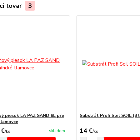
ci tovar
3
vý piesok LA PAZ SAND 8L pre
Substrát Profi Soil SOIL (8 l
 tlamovce
 €
14 €
skladom
/
ks
/
ks