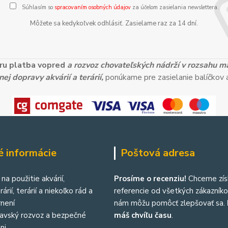
Súhlasím so
spracovaním osobných údajov
za účelom zasielania newslettera.
Môžete sa kedykoľvek odhlásiť. Zasielame raz za 14 dní.
ieru platba vopred
a rozvoz chovateľských nádrží v rozsahu 
ej dopravy akvárií a terárií,
ponúkame pre zasielanie balíčkov a
é informácie
Poštová adresa
na použitie akvárií,
Prosíme o recenziu!
Chceme zís
árií, terárií a niekoľko rád a
referencie od všetkých zákazníkov
není
nám môžu pomôcť zlepšovať sa.
lavský rozvoz a bezpečné
máš chvíľu času
.
ni