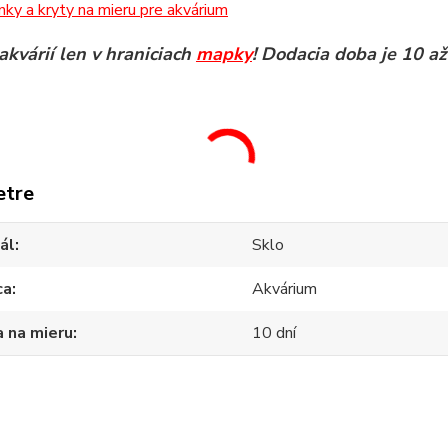
inky a kryty na mieru pre akvárium
akvárií len v hraniciach
mapky
! Dodacia doba je 10 až
etre
ál
Sklo
ca
Akvárium
 na mieru
10 dní