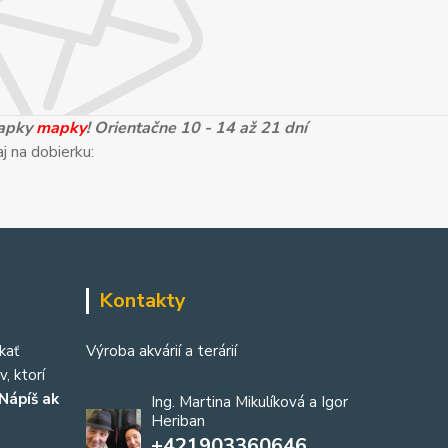
mapky
mapky
! Orientačne 10 - 14 až 21 dní
j na dobierku:
Kontakty
kať
Výroba akvárií a terárií
, ktorí
Nápíš ak
Ing. Martina Mikulíková a Igor
Heriban
+421903360646