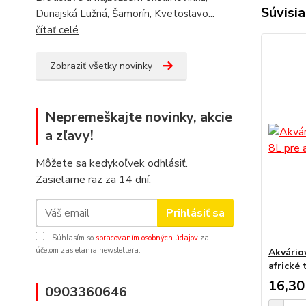
Súvisia
Dunajská Lužná, Šamorín, Kvetoslavo...
čítať celé
Zobraziť všetky novinky
Nepremeškajte novinky, akcie
a zľavy!
Môžete sa kedykoľvek odhlásiť.
Zasielame raz za 14 dní.
Prihlásiť sa
Súhlasím so
spracovaním osobných údajov
za
účelom zasielania newslettera.
Akvário
africké
16,30
0903360646