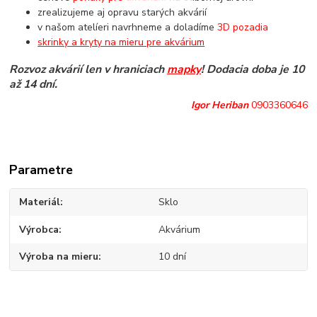
zrealizujeme aj opravu starých akvárií
v našom atelíeri navrhneme a doladíme
3D pozadia
skrinky a kryty na mieru pre akvárium
Rozvoz akvárií len v hraniciach
mapky
! Dodacia doba je 10
až 14 dní.
Igor Heriban
0903360646
Parametre
Materiál
Sklo
Výrobca
Akvárium
Výroba na mieru
10 dní