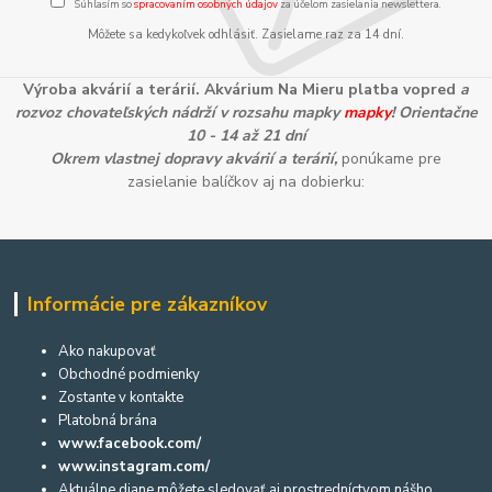
Súhlasím so
spracovaním osobných údajov
za účelom zasielania newslettera.
Môžete sa kedykoľvek odhlásiť. Zasielame raz za 14 dní.
Výroba akvárií a terárií. Akvárium Na Mieru platba vopred
a
rozvoz chovateľských nádrží v rozsahu mapky
mapky
! Orientačne
10 - 14 až 21 dní
Okrem vlastnej dopravy akvárií a terárií,
ponúkame pre
zasielanie balíčkov aj na dobierku:
Informácie pre zákazníkov
Ako nakupovať
Obchodné podmienky
Zostante v kontakte
Platobná brána
www.facebook.com/
www.instagram.com/
Aktuálne diane môžete sledovať aj prostredníctvom nášho