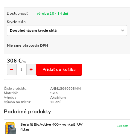
Dostupnosť
výroba 10 - 14 dní
Krycie sklo
Nie sme platcovia DPH
306 €
/
ks
Pridať do košíka
Číslo produktu:
ANM13040608MM
Materiál:
Sklo
Výrobca:
Akvárium
Výroba na mieru:
10 dní
Podobné produkty
Sera fil BioActive 400 − vonkajší UV
Skladom
filter