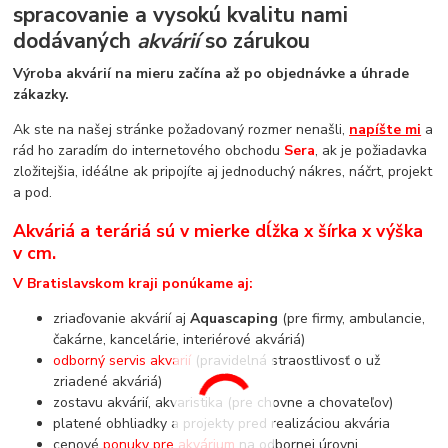
spracovanie a vysokú kvalitu nami
dodávaných
akvárií
so zárukou
Výroba akvárií na mieru začína až po objednávke a úhrade
zákazky.
Ak ste na našej stránke požadovaný rozmer nenašli,
napíšte mi
a
rád ho zaradím do internetového obchodu
Sera
, ak je požiadavka
zložitejšia, idéálne ak pripojíte aj jednoduchý nákres, náčrt, projekt
a pod.
Akváriá a teráriá sú v mierke dĺžka x šírka x výška
v cm.
V Bratislavskom kraji ponúkame aj:
zriaďovanie akvárií aj
Aquascaping
(pre firmy, ambulancie,
čakárne, kancelárie, interiérové akváriá)
odborný servis akvarií
(pravidelná straostlivosť o už
zriadené akváriá)
zostavu akvárií, akvaristika (pre chovne a chovateľov)
platené obhliadky a projekty pred realizáciou akvária
cenové
ponuky pre akvárium
na odbornej úrovni