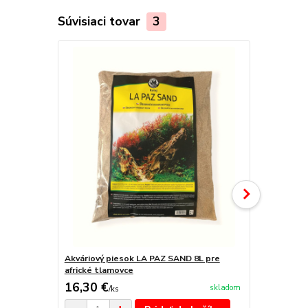
Súvisiaci tovar
3
Akváriový piesok LA PAZ SAND 8L pre
Substrát Prof
africké tlamovce
16,30 €
14 €
skladom
/
ks
/
ks