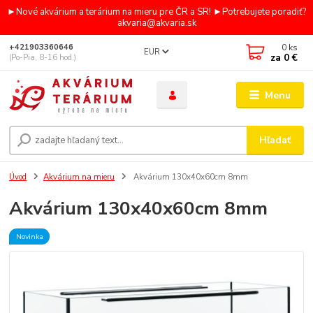
►Nové akvárium a terárium na mieru pre ČR a SR! ►Potrebujete poradiť?
akvaria@akvaria.sk
0
ks
+421903360646
EUR
za
0 €
(Po-Pia, 8-16 hod.)
Menu
Hľadať
Úvod
Akvárium na mieru
Akvárium 130x40x60cm 8mm
Akvárium 130x40x60cm 8mm
Novinka