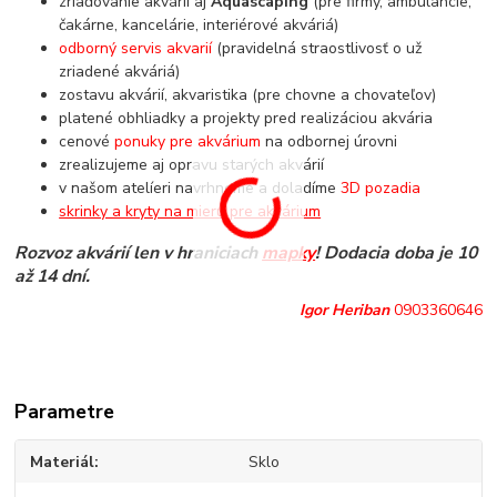
zriaďovanie akvárií aj
Aquascaping
(pre firmy, ambulancie,
čakárne, kancelárie, interiérové akváriá)
odborný servis akvarií
(pravidelná straostlivosť o už
zriadené akváriá)
zostavu akvárií, akvaristika (pre chovne a chovateľov)
platené obhliadky a projekty pred realizáciou akvária
cenové
ponuky pre akvárium
na odbornej úrovni
zrealizujeme aj opravu starých akvárií
v našom atelíeri navrhneme a doladíme
3D pozadia
skrinky a kryty na mieru pre akvárium
Rozvoz akvárií len v hraniciach
mapky
! Dodacia doba je 10
až 14 dní.
Igor Heriban
0903360646
Parametre
Materiál
Sklo