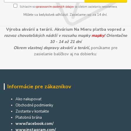
Súhlasím so
spracovaním osobných údajov
za účelom zasielania newslettera.
Môžete sa kedykoľvek odhlásiť. Zasielame raz za 14 dní.
Výroba akvárií a terárií. Akvárium Na Mieru platba vopred
a
rozvoz chovateľských nádrží v rozsahu mapky
mapky
! Orientačne
10 - 14 až 21 dní
Okrem vlastnej dopravy akvárií a terárií,
ponúkame pre
zasielanie balíčkov aj na dobierku:
Informácie pre zákazníkov
Ako nakupovať
Obchodné podmienky
Zostante v kontakte
Platobná brána
www.facebook.com/
www.instagram.com/