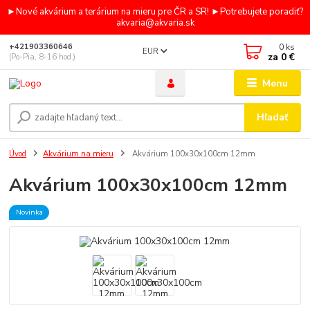
►Nové akvárium a terárium na mieru pre ČR a SR! ►Potrebujete poradiť?
akvaria@akvaria.sk
0
ks
+421903360646
EUR
za
0 €
(Po-Pia, 8-16 hod.)
Menu
Hľadať
Úvod
Akvárium na mieru
Akvárium 100x30x100cm 12mm
Akvárium 100x30x100cm 12mm
Novinka