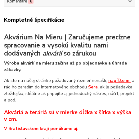
Komentáre
0
Kompletné špecifikácie
Akvárium Na Mieru | Zaručujeme precízne
spracovanie a vysokú kvalitu nami
dodávaných
akvárií
so zárukou
Výroba akvárií na mieru začína až po objednávke a úhrade
zákazky.
Ak ste na našej stránke požadovaný rozmer nenašli,
napíšte mi
a
rád ho zaradím do internetového obchodu
Sera
, ak je požiadavka
zložitejšia, idéálne ak pripojíte aj jednoduchý nákres, náčrt, projekt
a pod.
Akváriá a teráriá sú v mierke dĺžka x šírka x výška
v cm.
V Bratislavskom kraji ponúkame aj: