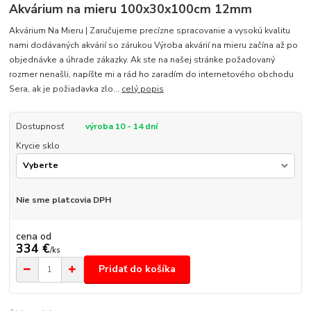
Akvárium na mieru 100x30x100cm 12mm
Akvárium Na Mieru | Zaručujeme precízne spracovanie a vysokú kvalitu
nami dodávaných akvárií so zárukou Výroba akvárií na mieru začína až po
objednávke a úhrade zákazky. Ak ste na našej stránke požadovaný
rozmer nenašli, napíšte mi a rád ho zaradím do internetového obchodu
Sera, ak je požiadavka zlo...
celý popis
Dostupnosť
výroba 10 - 14 dní
Krycie sklo
Nie sme platcovia DPH
cena od
334 €
/
ks
Pridať do košíka